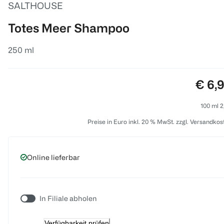
SALTHOUSE
Totes Meer Shampoo
250 ml
Preis
€ 6,
100 ml 2
Preise in Euro inkl. 20 % MwSt. zzgl. Versandkos
Online lieferbar
In Filiale abholen
Verfügbarkeit prüfen