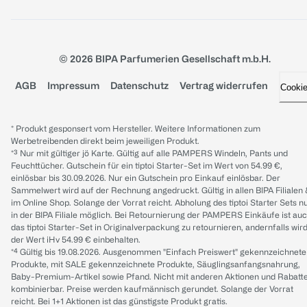
© 2026 BIPA Parfumerien Gesellschaft m.b.H.
AGB
Impressum
Datenschutz
Vertrag widerrufen
Cooki
* Produkt gesponsert vom Hersteller. Weitere Informationen zum
Werbetreibenden direkt beim jeweiligen Produkt.
*³ Nur mit gültiger jö Karte. Gültig auf alle PAMPERS Windeln, Pants und
Feuchttücher. Gutschein für ein tiptoi Starter-Set im Wert von 54.99 €,
einlösbar bis 30.09.2026. Nur ein Gutschein pro Einkauf einlösbar. Der
Sammelwert wird auf der Rechnung angedruckt. Gültig in allen BIPA Filialen
im Online Shop. Solange der Vorrat reicht. Abholung des tiptoi Starter Sets n
in der BIPA Filiale möglich. Bei Retournierung der PAMPERS Einkäufe ist au
das tiptoi Starter-Set in Originalverpackung zu retournieren, andernfalls wir
der Wert iHv 54.99 € einbehalten.
*⁴ Gültig bis 19.08.2026. Ausgenommen "Einfach Preiswert" gekennzeichnete
Produkte, mit SALE gekennzeichnete Produkte, Säuglingsanfangsnahrung,
Baby-Premium-Artikel sowie Pfand. Nicht mit anderen Aktionen und Rabatt
kombinierbar. Preise werden kaufmännisch gerundet. Solange der Vorrat
reicht. Bei 1+1 Aktionen ist das günstigste Produkt gratis.