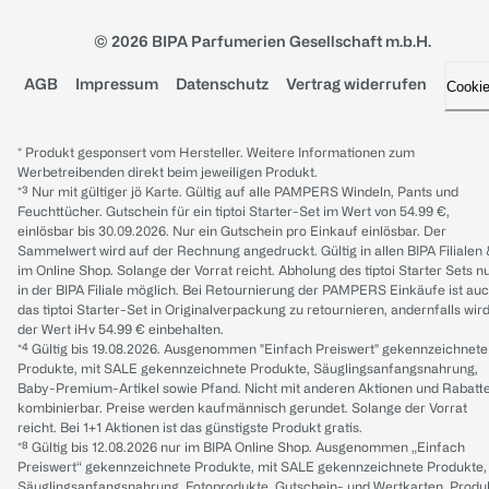
© 2026 BIPA Parfumerien Gesellschaft m.b.H.
AGB
Impressum
Datenschutz
Vertrag widerrufen
Cooki
* Produkt gesponsert vom Hersteller. Weitere Informationen zum
Werbetreibenden direkt beim jeweiligen Produkt.
*³ Nur mit gültiger jö Karte. Gültig auf alle PAMPERS Windeln, Pants und
Feuchttücher. Gutschein für ein tiptoi Starter-Set im Wert von 54.99 €,
einlösbar bis 30.09.2026. Nur ein Gutschein pro Einkauf einlösbar. Der
Sammelwert wird auf der Rechnung angedruckt. Gültig in allen BIPA Filialen
im Online Shop. Solange der Vorrat reicht. Abholung des tiptoi Starter Sets n
in der BIPA Filiale möglich. Bei Retournierung der PAMPERS Einkäufe ist au
das tiptoi Starter-Set in Originalverpackung zu retournieren, andernfalls wir
der Wert iHv 54.99 € einbehalten.
*⁴ Gültig bis 19.08.2026. Ausgenommen "Einfach Preiswert" gekennzeichnete
Produkte, mit SALE gekennzeichnete Produkte, Säuglingsanfangsnahrung,
Baby-Premium-Artikel sowie Pfand. Nicht mit anderen Aktionen und Rabatt
kombinierbar. Preise werden kaufmännisch gerundet. Solange der Vorrat
reicht. Bei 1+1 Aktionen ist das günstigste Produkt gratis.
*⁸ Gültig bis 12.08.2026 nur im BIPA Online Shop. Ausgenommen „Einfach
Preiswert“ gekennzeichnete Produkte, mit SALE gekennzeichnete Produkte,
Säuglingsanfangsnahrung, Fotoprodukte, Gutschein- und Wertkarten, Produ