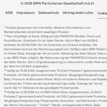
© 2026 BIPA Parfumerien Gesellschaft m.b.H.
AGB
Impressum
Datenschutz
Vertrag widerrufen
Cooki
* Produkt gesponsert vom Hersteller. Weitere Informationen zum
Werbetreibenden direkt beim jeweiligen Produkt.
*³ Nur mit gültiger jö Karte. Gültig auf alle PAMPERS Windeln, Pants und
Feuchttücher. Gutschein für ein tiptoi Starter-Set im Wert von 54.99 €,
einlösbar bis 30.09.2026. Nur ein Gutschein pro Einkauf einlösbar. Der
Sammelwert wird auf der Rechnung angedruckt. Gültig in allen BIPA Filialen
im Online Shop. Solange der Vorrat reicht. Abholung des tiptoi Starter Sets n
in der BIPA Filiale möglich. Bei Retournierung der PAMPERS Einkäufe ist au
das tiptoi Starter-Set in Originalverpackung zu retournieren, andernfalls wir
der Wert iHv 54.99 € einbehalten.
*⁴ Gültig bis 19.08.2026. Ausgenommen "Einfach Preiswert" gekennzeichnete
Produkte, mit SALE gekennzeichnete Produkte, Säuglingsanfangsnahrung,
Baby-Premium-Artikel sowie Pfand. Nicht mit anderen Aktionen und Rabatt
kombinierbar. Preise werden kaufmännisch gerundet. Solange der Vorrat
reicht. Bei 1+1 Aktionen ist das günstigste Produkt gratis.
*⁸ Gültig bis 12.08.2026 nur im BIPA Online Shop. Ausgenommen „Einfach
Preiswert“ gekennzeichnete Produkte, mit SALE gekennzeichnete Produkte,
Säuglingsanfangsnahrung, Fotoprodukte, Gutschein- und Wertkarten, Produ
der Marke “Accessories“, “Tonies“, “Mavie“, preisgebundene Ware, Baby