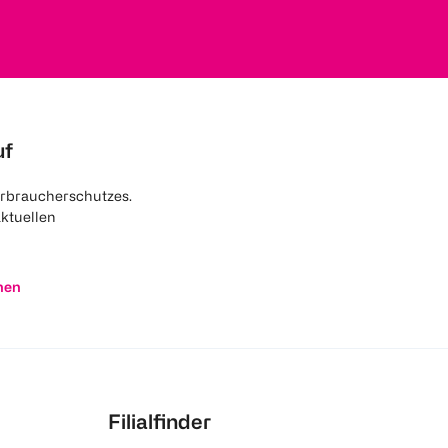
uf
rbraucherschutzes.
aktuellen
nen
Filialfinder