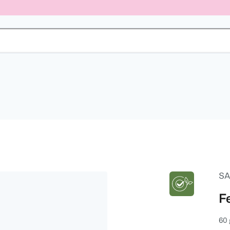
SA
F
60 