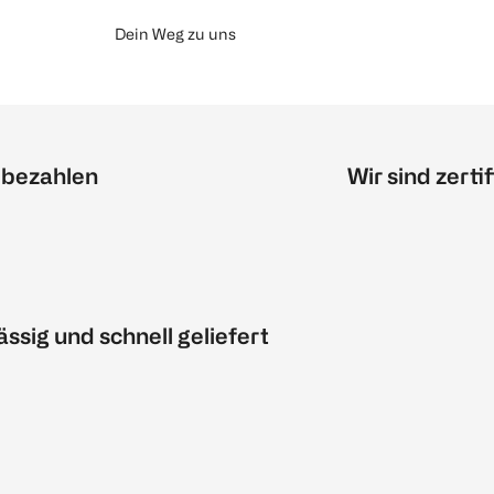
Dein Weg zu uns
 bezahlen
Wir sind zertif
ässig und schnell geliefert