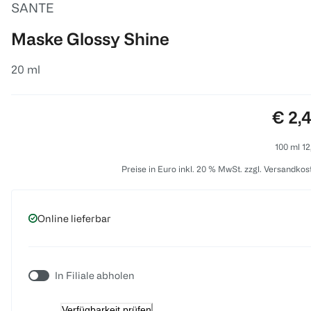
SANTE
Maske Glossy Shine
20 ml
Preis
€ 2,
100 ml 12
Preise in Euro inkl. 20 % MwSt. zzgl. Versandkos
Online lieferbar
In Filiale abholen
Verfügbarkeit prüfen