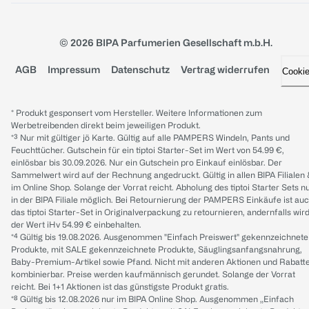
© 2026 BIPA Parfumerien Gesellschaft m.b.H.
AGB
Impressum
Datenschutz
Vertrag widerrufen
Cooki
* Produkt gesponsert vom Hersteller. Weitere Informationen zum
Werbetreibenden direkt beim jeweiligen Produkt.
*³ Nur mit gültiger jö Karte. Gültig auf alle PAMPERS Windeln, Pants und
Feuchttücher. Gutschein für ein tiptoi Starter-Set im Wert von 54.99 €,
einlösbar bis 30.09.2026. Nur ein Gutschein pro Einkauf einlösbar. Der
Sammelwert wird auf der Rechnung angedruckt. Gültig in allen BIPA Filialen
im Online Shop. Solange der Vorrat reicht. Abholung des tiptoi Starter Sets n
in der BIPA Filiale möglich. Bei Retournierung der PAMPERS Einkäufe ist au
das tiptoi Starter-Set in Originalverpackung zu retournieren, andernfalls wir
der Wert iHv 54.99 € einbehalten.
*⁴ Gültig bis 19.08.2026. Ausgenommen "Einfach Preiswert" gekennzeichnete
Produkte, mit SALE gekennzeichnete Produkte, Säuglingsanfangsnahrung,
Baby-Premium-Artikel sowie Pfand. Nicht mit anderen Aktionen und Rabatt
kombinierbar. Preise werden kaufmännisch gerundet. Solange der Vorrat
reicht. Bei 1+1 Aktionen ist das günstigste Produkt gratis.
*⁸ Gültig bis 12.08.2026 nur im BIPA Online Shop. Ausgenommen „Einfach