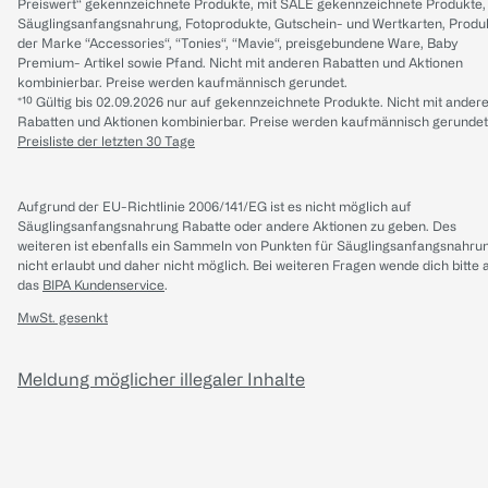
Preiswert“ gekennzeichnete Produkte, mit SALE gekennzeichnete Produkte,
Säuglingsanfangsnahrung, Fotoprodukte, Gutschein- und Wertkarten, Produ
der Marke “Accessories“, “Tonies“, “Mavie“, preisgebundene Ware, Baby
Premium- Artikel sowie Pfand. Nicht mit anderen Rabatten und Aktionen
kombinierbar. Preise werden kaufmännisch gerundet.
*¹⁰ Gültig bis 02.09.2026 nur auf gekennzeichnete Produkte. Nicht mit ander
Rabatten und Aktionen kombinierbar. Preise werden kaufmännisch gerundet
Preisliste der letzten 30 Tage
Aufgrund der EU-Richtlinie 2006/141/EG ist es nicht möglich auf
Säuglingsanfangsnahrung Rabatte oder andere Aktionen zu geben. Des
weiteren ist ebenfalls ein Sammeln von Punkten für Säuglingsanfangsnahru
nicht erlaubt und daher nicht möglich.
Bei weiteren Fragen wende dich bitte 
das
BIPA Kundenservice
.
MwSt. gesenkt
Meldung möglicher illegaler Inhalte