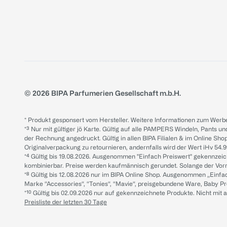
© 2026 BIPA Parfumerien Gesellschaft m.b.H.
* Produkt gesponsert vom Hersteller. Weitere Informationen zum Werbe
*³ Nur mit gültiger jö Karte. Gültig auf alle PAMPERS Windeln, Pants un
der Rechnung angedruckt. Gültig in allen BIPA Filialen & im Online Shop
Originalverpackung zu retournieren, andernfalls wird der Wert iHv 54.9
*⁴ Gültig bis 19.08.2026. Ausgenommen "Einfach Preiswert" gekennze
kombinierbar. Preise werden kaufmännisch gerundet. Solange der Vorrat 
*⁸ Gültig bis 12.08.2026 nur im BIPA Online Shop. Ausgenommen „Einf
Marke “Accessories“, “Tonies“, “Mavie“, preisgebundene Ware, Baby P
*¹⁰ Gültig bis 02.09.2026 nur auf gekennzeichnete Produkte. Nicht mi
Preisliste der letzten 30 Tage