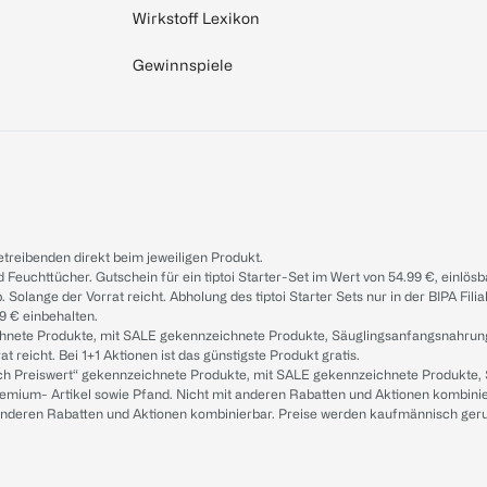
Wirkstoff Lexikon
Gewinnspiele
treibenden direkt beim jeweiligen Produkt.
d Feuchttücher. Gutschein für ein tiptoi Starter-Set im Wert von 54.99 €, einlö
. Solange der Vorrat reicht. Abholung des tiptoi Starter Sets nur in der BIPA Fil
9 € einbehalten.
ichnete Produkte, mit SALE gekennzeichnete Produkte, Säuglingsanfangsnahrun
reicht. Bei 1+1 Aktionen ist das günstigste Produkt gratis.
ach Preiswert“ gekennzeichnete Produkte, mit SALE gekennzeichnete Produkte,
remium- Artikel sowie Pfand. Nicht mit anderen Rabatten und Aktionen kombini
t anderen Rabatten und Aktionen kombinierbar. Preise werden kaufmännisch ger