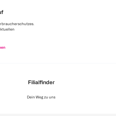
uf
rbraucherschutzes.
aktuellen
nen
Filialfinder
Dein Weg zu uns