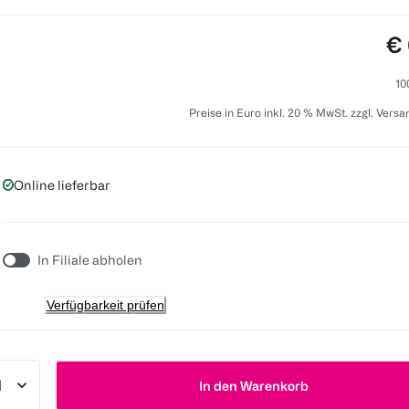
Pr
€ 
10
Preise in Euro inkl. 20 % MwSt. zzgl. Vers
Online lieferbar
In Filiale abholen
Verfügbarkeit prüfen
In den Warenkorb