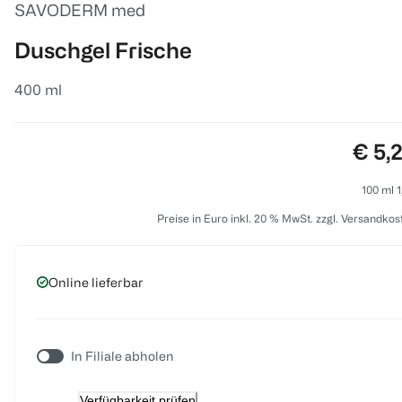
SAVODERM med
Duschgel Frische
400 ml
Preis
€ 5,
100 ml 1
Preise in Euro inkl. 20 % MwSt. zzgl. Versandkos
Online lieferbar
In Filiale abholen
Verfügbarkeit prüfen