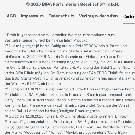
© 2026 BIPA Parfumerien Gesellschaft m.b.H.
AGB
Impressum
Datenschutz
Vertrag widerrufen
Cooki
* Produkt gesponsert vom Hersteller. Weitere Informationen zum
Werbetreibenden direkt beim jeweiligen Produkt.
*³ Nur mit gültiger jö Karte. Gültig auf alle PAMPERS Windeln, Pants und
Feuchttücher. Gutschein für ein tiptoi Starter-Set im Wert von 54.99 €,
einlösbar bis 30.09.2026. Nur ein Gutschein pro Einkauf einlösbar. Der
Sammelwert wird auf der Rechnung angedruckt. Gültig in allen BIPA Filialen
im Online Shop. Solange der Vorrat reicht. Abholung des tiptoi Starter Sets n
in der BIPA Filiale möglich. Bei Retournierung der PAMPERS Einkäufe ist au
das tiptoi Starter-Set in Originalverpackung zu retournieren, andernfalls wir
der Wert iHv 54.99 € einbehalten.
*⁴ Gültig bis 19.08.2026. Ausgenommen "Einfach Preiswert" gekennzeichnete
Produkte, mit SALE gekennzeichnete Produkte, Säuglingsanfangsnahrung,
Baby-Premium-Artikel sowie Pfand. Nicht mit anderen Aktionen und Rabatt
kombinierbar. Preise werden kaufmännisch gerundet. Solange der Vorrat
reicht. Bei 1+1 Aktionen ist das günstigste Produkt gratis.
*⁸ Gültig bis 12.08.2026 nur im BIPA Online Shop. Ausgenommen „Einfach
Preiswert“ gekennzeichnete Produkte, mit SALE gekennzeichnete Produkte,
Säuglingsanfangsnahrung, Fotoprodukte, Gutschein- und Wertkarten, Produ
der Marke “Accessories“, “Tonies“, “Mavie“, preisgebundene Ware, Baby