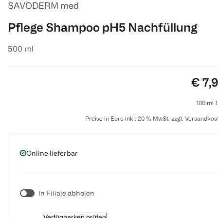
SAVODERM med
Pflege Shampoo pH5 Nachfüllung
500 ml
Preis
€ 7,
100 ml 1
Preise in Euro inkl. 20 % MwSt. zzgl. Versandkos
Online lieferbar
In Filiale abholen
Verfügbarkeit prüfen