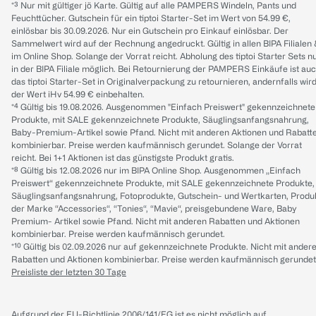
*³ Nur mit gültiger jö Karte. Gültig auf alle PAMPERS Windeln, Pants und
Feuchttücher. Gutschein für ein tiptoi Starter-Set im Wert von 54.99 €,
einlösbar bis 30.09.2026. Nur ein Gutschein pro Einkauf einlösbar. Der
Sammelwert wird auf der Rechnung angedruckt. Gültig in allen BIPA Filialen
im Online Shop. Solange der Vorrat reicht. Abholung des tiptoi Starter Sets n
in der BIPA Filiale möglich. Bei Retournierung der PAMPERS Einkäufe ist au
das tiptoi Starter-Set in Originalverpackung zu retournieren, andernfalls wir
der Wert iHv 54.99 € einbehalten.
*⁴ Gültig bis 19.08.2026. Ausgenommen "Einfach Preiswert" gekennzeichnete
Produkte, mit SALE gekennzeichnete Produkte, Säuglingsanfangsnahrung,
Baby-Premium-Artikel sowie Pfand. Nicht mit anderen Aktionen und Rabatt
kombinierbar. Preise werden kaufmännisch gerundet. Solange der Vorrat
reicht. Bei 1+1 Aktionen ist das günstigste Produkt gratis.
*⁸ Gültig bis 12.08.2026 nur im BIPA Online Shop. Ausgenommen „Einfach
Preiswert“ gekennzeichnete Produkte, mit SALE gekennzeichnete Produkte,
Säuglingsanfangsnahrung, Fotoprodukte, Gutschein- und Wertkarten, Produ
der Marke “Accessories“, “Tonies“, “Mavie“, preisgebundene Ware, Baby
Premium- Artikel sowie Pfand. Nicht mit anderen Rabatten und Aktionen
kombinierbar. Preise werden kaufmännisch gerundet.
*¹⁰ Gültig bis 02.09.2026 nur auf gekennzeichnete Produkte. Nicht mit ander
Rabatten und Aktionen kombinierbar. Preise werden kaufmännisch gerundet
Preisliste der letzten 30 Tage
Aufgrund der EU-Richtlinie 2006/141/EG ist es nicht möglich auf