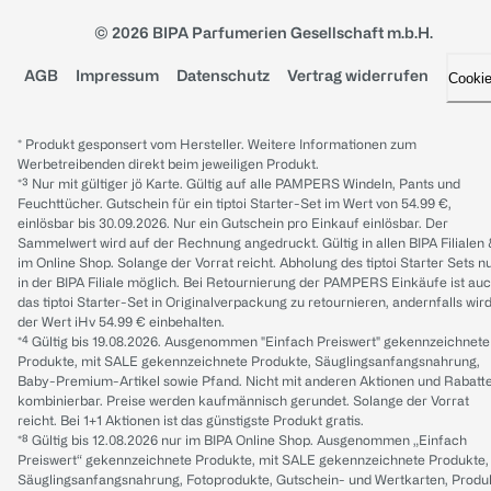
© 2026 BIPA Parfumerien Gesellschaft m.b.H.
AGB
Impressum
Datenschutz
Vertrag widerrufen
Cooki
* Produkt gesponsert vom Hersteller. Weitere Informationen zum
Werbetreibenden direkt beim jeweiligen Produkt.
*³ Nur mit gültiger jö Karte. Gültig auf alle PAMPERS Windeln, Pants und
Feuchttücher. Gutschein für ein tiptoi Starter-Set im Wert von 54.99 €,
einlösbar bis 30.09.2026. Nur ein Gutschein pro Einkauf einlösbar. Der
Sammelwert wird auf der Rechnung angedruckt. Gültig in allen BIPA Filialen
im Online Shop. Solange der Vorrat reicht. Abholung des tiptoi Starter Sets n
in der BIPA Filiale möglich. Bei Retournierung der PAMPERS Einkäufe ist au
das tiptoi Starter-Set in Originalverpackung zu retournieren, andernfalls wir
der Wert iHv 54.99 € einbehalten.
*⁴ Gültig bis 19.08.2026. Ausgenommen "Einfach Preiswert" gekennzeichnete
Produkte, mit SALE gekennzeichnete Produkte, Säuglingsanfangsnahrung,
Baby-Premium-Artikel sowie Pfand. Nicht mit anderen Aktionen und Rabatt
kombinierbar. Preise werden kaufmännisch gerundet. Solange der Vorrat
reicht. Bei 1+1 Aktionen ist das günstigste Produkt gratis.
*⁸ Gültig bis 12.08.2026 nur im BIPA Online Shop. Ausgenommen „Einfach
Preiswert“ gekennzeichnete Produkte, mit SALE gekennzeichnete Produkte,
Säuglingsanfangsnahrung, Fotoprodukte, Gutschein- und Wertkarten, Produ