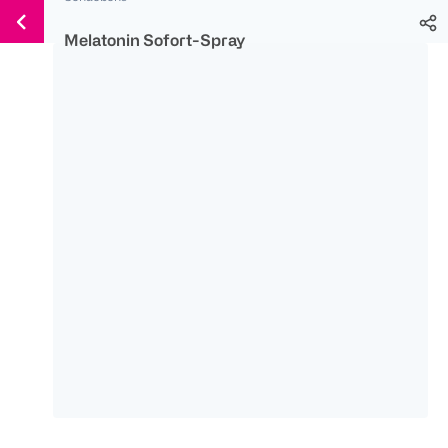
Weiter
Für
Für
Für
zum
Melatonin Sofort-Spray
300 Ös
500 Ös
150 Ös
Inhalt
-20%
-10%
-15%