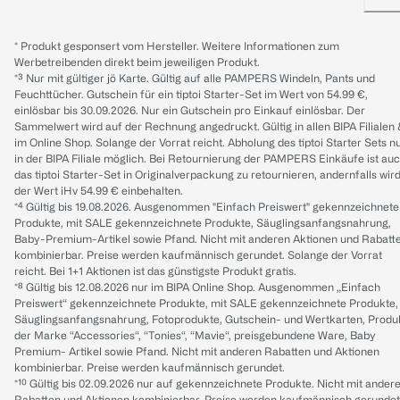
* Produkt gesponsert vom Hersteller. Weitere Informationen zum
Werbetreibenden direkt beim jeweiligen Produkt.
*³ Nur mit gültiger jö Karte. Gültig auf alle PAMPERS Windeln, Pants und
Feuchttücher. Gutschein für ein tiptoi Starter-Set im Wert von 54.99 €,
einlösbar bis 30.09.2026. Nur ein Gutschein pro Einkauf einlösbar. Der
Sammelwert wird auf der Rechnung angedruckt. Gültig in allen BIPA Filialen
im Online Shop. Solange der Vorrat reicht. Abholung des tiptoi Starter Sets n
in der BIPA Filiale möglich. Bei Retournierung der PAMPERS Einkäufe ist au
das tiptoi Starter-Set in Originalverpackung zu retournieren, andernfalls wir
der Wert iHv 54.99 € einbehalten.
*⁴ Gültig bis 19.08.2026. Ausgenommen "Einfach Preiswert" gekennzeichnete
Produkte, mit SALE gekennzeichnete Produkte, Säuglingsanfangsnahrung,
Baby-Premium-Artikel sowie Pfand. Nicht mit anderen Aktionen und Rabatt
kombinierbar. Preise werden kaufmännisch gerundet. Solange der Vorrat
reicht. Bei 1+1 Aktionen ist das günstigste Produkt gratis.
*⁸ Gültig bis 12.08.2026 nur im BIPA Online Shop. Ausgenommen „Einfach
Preiswert“ gekennzeichnete Produkte, mit SALE gekennzeichnete Produkte,
Säuglingsanfangsnahrung, Fotoprodukte, Gutschein- und Wertkarten, Produ
der Marke “Accessories“, “Tonies“, “Mavie“, preisgebundene Ware, Baby
Premium- Artikel sowie Pfand. Nicht mit anderen Rabatten und Aktionen
kombinierbar. Preise werden kaufmännisch gerundet.
*¹⁰ Gültig bis 02.09.2026 nur auf gekennzeichnete Produkte. Nicht mit ander
Rabatten und Aktionen kombinierbar. Preise werden kaufmännisch gerundet