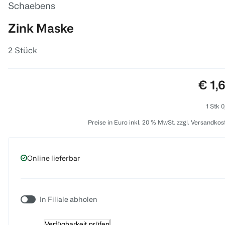
Schaebens
Zink Maske
2 Stück
Prei
€ 1,
1 Stk 0
Preise in Euro inkl. 20 % MwSt. zzgl. Versandkos
Online lieferbar
In Filiale abholen
Verfügbarkeit prüfen