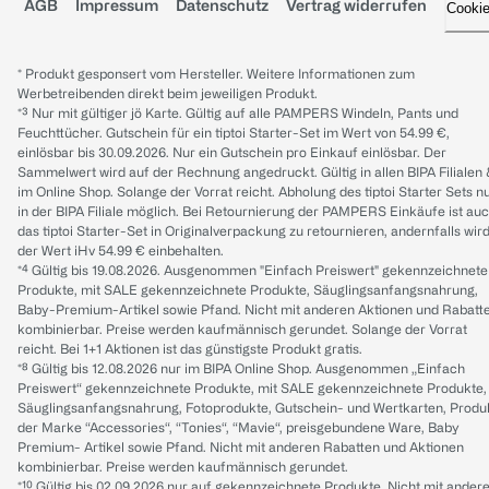
AGB
Impressum
Datenschutz
Vertrag widerrufen
Cooki
* Produkt gesponsert vom Hersteller. Weitere Informationen zum
Werbetreibenden direkt beim jeweiligen Produkt.
*³ Nur mit gültiger jö Karte. Gültig auf alle PAMPERS Windeln, Pants und
Feuchttücher. Gutschein für ein tiptoi Starter-Set im Wert von 54.99 €,
einlösbar bis 30.09.2026. Nur ein Gutschein pro Einkauf einlösbar. Der
Sammelwert wird auf der Rechnung angedruckt. Gültig in allen BIPA Filialen
im Online Shop. Solange der Vorrat reicht. Abholung des tiptoi Starter Sets n
in der BIPA Filiale möglich. Bei Retournierung der PAMPERS Einkäufe ist au
das tiptoi Starter-Set in Originalverpackung zu retournieren, andernfalls wir
der Wert iHv 54.99 € einbehalten.
*⁴ Gültig bis 19.08.2026. Ausgenommen "Einfach Preiswert" gekennzeichnete
Produkte, mit SALE gekennzeichnete Produkte, Säuglingsanfangsnahrung,
Baby-Premium-Artikel sowie Pfand. Nicht mit anderen Aktionen und Rabatt
kombinierbar. Preise werden kaufmännisch gerundet. Solange der Vorrat
reicht. Bei 1+1 Aktionen ist das günstigste Produkt gratis.
*⁸ Gültig bis 12.08.2026 nur im BIPA Online Shop. Ausgenommen „Einfach
Preiswert“ gekennzeichnete Produkte, mit SALE gekennzeichnete Produkte,
Säuglingsanfangsnahrung, Fotoprodukte, Gutschein- und Wertkarten, Produ
der Marke “Accessories“, “Tonies“, “Mavie“, preisgebundene Ware, Baby
Premium- Artikel sowie Pfand. Nicht mit anderen Rabatten und Aktionen
kombinierbar. Preise werden kaufmännisch gerundet.
*¹⁰ Gültig bis 02.09.2026 nur auf gekennzeichnete Produkte. Nicht mit ander