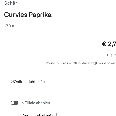
Schär
Curvies Paprika
170 g
Preis
€ 2,
1 kg 1
Preise in Euro inkl. 10 % MwSt. zzgl. Versandkos
Online nicht lieferbar
In Filiale abholen
Verfügbarkeit prüfen