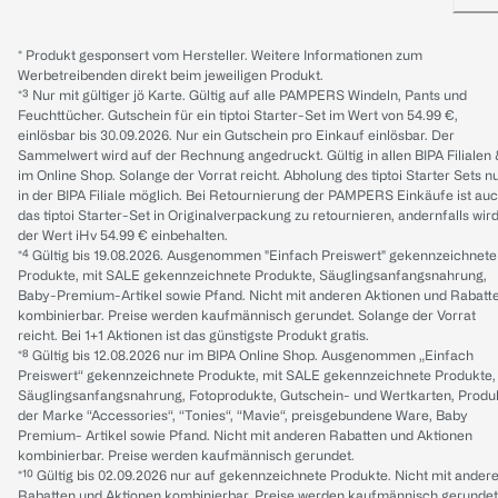
* Produkt gesponsert vom Hersteller. Weitere Informationen zum
Werbetreibenden direkt beim jeweiligen Produkt.
*³ Nur mit gültiger jö Karte. Gültig auf alle PAMPERS Windeln, Pants und
Feuchttücher. Gutschein für ein tiptoi Starter-Set im Wert von 54.99 €,
einlösbar bis 30.09.2026. Nur ein Gutschein pro Einkauf einlösbar. Der
Sammelwert wird auf der Rechnung angedruckt. Gültig in allen BIPA Filialen
im Online Shop. Solange der Vorrat reicht. Abholung des tiptoi Starter Sets n
in der BIPA Filiale möglich. Bei Retournierung der PAMPERS Einkäufe ist au
das tiptoi Starter-Set in Originalverpackung zu retournieren, andernfalls wir
der Wert iHv 54.99 € einbehalten.
*⁴ Gültig bis 19.08.2026. Ausgenommen "Einfach Preiswert" gekennzeichnete
Produkte, mit SALE gekennzeichnete Produkte, Säuglingsanfangsnahrung,
Baby-Premium-Artikel sowie Pfand. Nicht mit anderen Aktionen und Rabatt
kombinierbar. Preise werden kaufmännisch gerundet. Solange der Vorrat
reicht. Bei 1+1 Aktionen ist das günstigste Produkt gratis.
*⁸ Gültig bis 12.08.2026 nur im BIPA Online Shop. Ausgenommen „Einfach
Preiswert“ gekennzeichnete Produkte, mit SALE gekennzeichnete Produkte,
Säuglingsanfangsnahrung, Fotoprodukte, Gutschein- und Wertkarten, Produ
der Marke “Accessories“, “Tonies“, “Mavie“, preisgebundene Ware, Baby
Premium- Artikel sowie Pfand. Nicht mit anderen Rabatten und Aktionen
kombinierbar. Preise werden kaufmännisch gerundet.
*¹⁰ Gültig bis 02.09.2026 nur auf gekennzeichnete Produkte. Nicht mit ander
Rabatten und Aktionen kombinierbar. Preise werden kaufmännisch gerundet