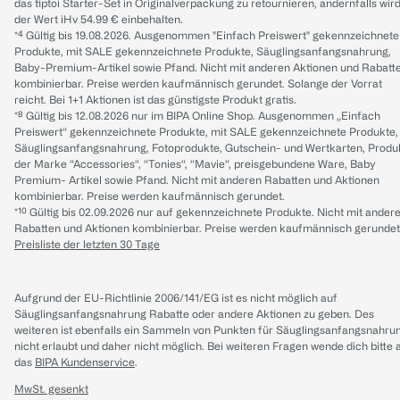
das tiptoi Starter-Set in Originalverpackung zu retournieren, andernfalls wir
der Wert iHv 54.99 € einbehalten.
*⁴ Gültig bis 19.08.2026. Ausgenommen "Einfach Preiswert" gekennzeichnete
Produkte, mit SALE gekennzeichnete Produkte, Säuglingsanfangsnahrung,
Baby-Premium-Artikel sowie Pfand. Nicht mit anderen Aktionen und Rabatt
kombinierbar. Preise werden kaufmännisch gerundet. Solange der Vorrat
reicht. Bei 1+1 Aktionen ist das günstigste Produkt gratis.
*⁸ Gültig bis 12.08.2026 nur im BIPA Online Shop. Ausgenommen „Einfach
Preiswert“ gekennzeichnete Produkte, mit SALE gekennzeichnete Produkte,
Säuglingsanfangsnahrung, Fotoprodukte, Gutschein- und Wertkarten, Produ
der Marke “Accessories“, “Tonies“, “Mavie“, preisgebundene Ware, Baby
Premium- Artikel sowie Pfand. Nicht mit anderen Rabatten und Aktionen
kombinierbar. Preise werden kaufmännisch gerundet.
*¹⁰ Gültig bis 02.09.2026 nur auf gekennzeichnete Produkte. Nicht mit ander
Rabatten und Aktionen kombinierbar. Preise werden kaufmännisch gerundet
Preisliste der letzten 30 Tage
Aufgrund der EU-Richtlinie 2006/141/EG ist es nicht möglich auf
Säuglingsanfangsnahrung Rabatte oder andere Aktionen zu geben. Des
weiteren ist ebenfalls ein Sammeln von Punkten für Säuglingsanfangsnahru
nicht erlaubt und daher nicht möglich.
Bei weiteren Fragen wende dich bitte 
das
BIPA Kundenservice
.
MwSt. gesenkt