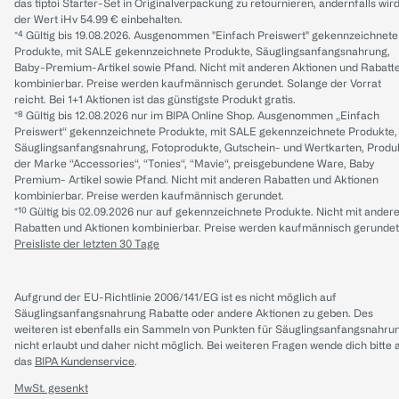
das tiptoi Starter-Set in Originalverpackung zu retournieren, andernfalls wir
der Wert iHv 54.99 € einbehalten.
*⁴ Gültig bis 19.08.2026. Ausgenommen "Einfach Preiswert" gekennzeichnete
Produkte, mit SALE gekennzeichnete Produkte, Säuglingsanfangsnahrung,
Baby-Premium-Artikel sowie Pfand. Nicht mit anderen Aktionen und Rabatt
kombinierbar. Preise werden kaufmännisch gerundet. Solange der Vorrat
reicht. Bei 1+1 Aktionen ist das günstigste Produkt gratis.
*⁸ Gültig bis 12.08.2026 nur im BIPA Online Shop. Ausgenommen „Einfach
Preiswert“ gekennzeichnete Produkte, mit SALE gekennzeichnete Produkte,
Säuglingsanfangsnahrung, Fotoprodukte, Gutschein- und Wertkarten, Produ
der Marke “Accessories“, “Tonies“, “Mavie“, preisgebundene Ware, Baby
Premium- Artikel sowie Pfand. Nicht mit anderen Rabatten und Aktionen
kombinierbar. Preise werden kaufmännisch gerundet.
*¹⁰ Gültig bis 02.09.2026 nur auf gekennzeichnete Produkte. Nicht mit ander
Rabatten und Aktionen kombinierbar. Preise werden kaufmännisch gerundet
Preisliste der letzten 30 Tage
Aufgrund der EU-Richtlinie 2006/141/EG ist es nicht möglich auf
Säuglingsanfangsnahrung Rabatte oder andere Aktionen zu geben. Des
weiteren ist ebenfalls ein Sammeln von Punkten für Säuglingsanfangsnahru
nicht erlaubt und daher nicht möglich.
Bei weiteren Fragen wende dich bitte 
das
BIPA Kundenservice
.
MwSt. gesenkt