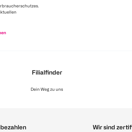
rbraucherschutzes.
aktuellen
nen
Filialfinder
Dein Weg zu uns
 bezahlen
Wir sind zertif