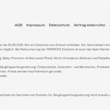
AGB
Impressum
Datenschutz
Vertrag widerrufen
sbar bis 30.09.2026. Nur ein Gutschein pro Einkauf einlösbar. Der Sammelwert wir
iale möglich. Bei Retournierung der PAMPERS Einkäufe ist auch das tiptoi Starter
g, Baby-Premium-Artikel sowie Pfand. Nicht mit anderen Aktionen und Rabatte
 Säuglingsanfangsnahrung, Fotoprodukte, Gutschein- und Wertkarten, Produkte
erbar. Preise werden kaufmännisch gerundet.
undet.
ebenfalls ein Sammeln von Punkten für Säuglingsanfangsnahrung nicht erlaubt 