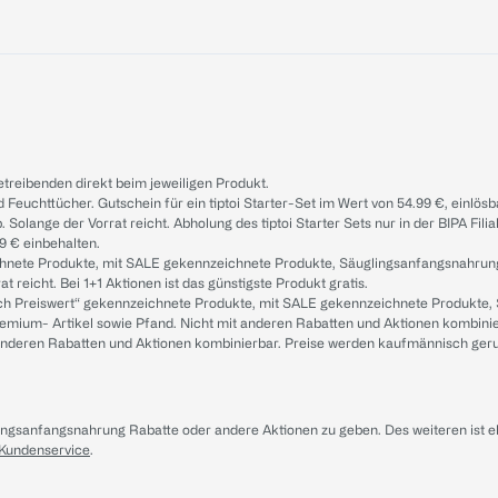
treibenden direkt beim jeweiligen Produkt.
d Feuchttücher. Gutschein für ein tiptoi Starter-Set im Wert von 54.99 €, einlö
. Solange der Vorrat reicht. Abholung des tiptoi Starter Sets nur in der BIPA Fil
9 € einbehalten.
ichnete Produkte, mit SALE gekennzeichnete Produkte, Säuglingsanfangsnahrun
reicht. Bei 1+1 Aktionen ist das günstigste Produkt gratis.
ach Preiswert“ gekennzeichnete Produkte, mit SALE gekennzeichnete Produkte,
remium- Artikel sowie Pfand. Nicht mit anderen Rabatten und Aktionen kombini
t anderen Rabatten und Aktionen kombinierbar. Preise werden kaufmännisch ger
lingsanfangsnahrung Rabatte oder andere Aktionen zu geben. Des weiteren ist 
 Kundenservice
.