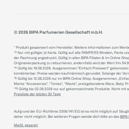
© 2026 BIPA Parfumerien Gesellschaft m.b.H.
* Produkt gesponsert vom Hersteller. Weitere Informationen zum Werbe
*³ Nur mit gültiger jö Karte. Gültig auf alle PAMPERS Windeln, Pants un
der Rechnung angedruckt. Gültig in allen BIPA Filialen & im Online Shop
Originalverpackung zu retournieren, andernfalls wird der Wert iHv 54.9
*⁴ Gültig bis 19.08.2026. Ausgenommen "Einfach Preiswert" gekennze
kombinierbar. Preise werden kaufmännisch gerundet. Solange der Vorrat 
*⁸ Gültig bis 12.08.2026 nur im BIPA Online Shop. Ausgenommen „Einf
Marke “Accessories“, “Tonies“, “Mavie“, preisgebundene Ware, Baby P
*¹⁰ Gültig bis 02.09.2026 nur auf gekennzeichnete Produkte. Nicht mi
Preisliste der letzten 30 Tage
Aufgrund der EU-Richtlinie 2006/141/EG ist es nicht möglich auf Säug
daher nicht möglich.
Bei weiteren Fragen wende dich bitte an das
BIPA
MwSt. gesenkt