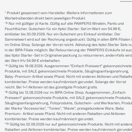
* Produkt gesponsert vom Hersteller. Weitere Informationen zum
Werbetreibenden direkt beim jeweiligen Produkt.
*³ Nur mit gültiger jö Karte. Gültig auf alle PAMPERS Windeln, Pants und
Feuchttücher. Gutschein für ein tiptoi Starter-Set im Wert von 54.99 €,
einlösbar bis 30.09.2026. Nur ein Gutschein pro Einkauf einlösbar. Der
Sammelwert wird auf der Rechnung angedruckt. Gültig in allen BIPA Filialen
im Online Shop. Solange der Vorrat reicht. Abholung des tiptoi Starter Sets n
in der BIPA Filiale möglich. Bei Retournierung der PAMPERS Einkäufe ist au
das tiptoi Starter-Set in Originalverpackung zu retournieren, andernfalls wir
der Wert iHv 54.99 € einbehalten.
*⁴ Gültig bis 19.08.2026. Ausgenommen "Einfach Preiswert" gekennzeichnete
Produkte, mit SALE gekennzeichnete Produkte, Säuglingsanfangsnahrung,
Baby-Premium-Artikel sowie Pfand. Nicht mit anderen Aktionen und Rabatt
kombinierbar. Preise werden kaufmännisch gerundet. Solange der Vorrat
reicht. Bei 1+1 Aktionen ist das günstigste Produkt gratis.
*⁸ Gültig bis 12.08.2026 nur im BIPA Online Shop. Ausgenommen „Einfach
Preiswert“ gekennzeichnete Produkte, mit SALE gekennzeichnete Produkte,
Säuglingsanfangsnahrung, Fotoprodukte, Gutschein- und Wertkarten, Produ
der Marke “Accessories“, “Tonies“, “Mavie“, preisgebundene Ware, Baby
Premium- Artikel sowie Pfand. Nicht mit anderen Rabatten und Aktionen
kombinierbar. Preise werden kaufmännisch gerundet.
*¹⁰ Gültig bis 02.09.2026 nur auf gekennzeichnete Produkte. Nicht mit ander
Rabatten und Aktionen kombinierbar. Preise werden kaufmännisch gerundet