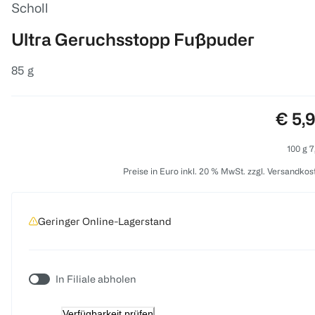
Scholl
Ultra Geruchsstopp Fußpuder
85 g
Preis
€ 5,
100 g 7
Preise in Euro inkl. 20 % MwSt. zzgl. Versandkos
Geringer Online-Lagerstand
In Filiale abholen
Verfügbarkeit prüfen