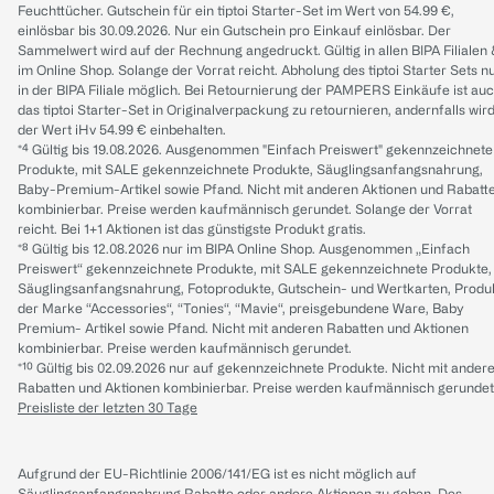
Feuchttücher. Gutschein für ein tiptoi Starter-Set im Wert von 54.99 €,
einlösbar bis 30.09.2026. Nur ein Gutschein pro Einkauf einlösbar. Der
Sammelwert wird auf der Rechnung angedruckt. Gültig in allen BIPA Filialen
im Online Shop. Solange der Vorrat reicht. Abholung des tiptoi Starter Sets n
in der BIPA Filiale möglich. Bei Retournierung der PAMPERS Einkäufe ist au
das tiptoi Starter-Set in Originalverpackung zu retournieren, andernfalls wir
der Wert iHv 54.99 € einbehalten.
*⁴ Gültig bis 19.08.2026. Ausgenommen "Einfach Preiswert" gekennzeichnete
Produkte, mit SALE gekennzeichnete Produkte, Säuglingsanfangsnahrung,
Baby-Premium-Artikel sowie Pfand. Nicht mit anderen Aktionen und Rabatt
kombinierbar. Preise werden kaufmännisch gerundet. Solange der Vorrat
reicht. Bei 1+1 Aktionen ist das günstigste Produkt gratis.
*⁸ Gültig bis 12.08.2026 nur im BIPA Online Shop. Ausgenommen „Einfach
Preiswert“ gekennzeichnete Produkte, mit SALE gekennzeichnete Produkte,
Säuglingsanfangsnahrung, Fotoprodukte, Gutschein- und Wertkarten, Produ
der Marke “Accessories“, “Tonies“, “Mavie“, preisgebundene Ware, Baby
Premium- Artikel sowie Pfand. Nicht mit anderen Rabatten und Aktionen
kombinierbar. Preise werden kaufmännisch gerundet.
*¹⁰ Gültig bis 02.09.2026 nur auf gekennzeichnete Produkte. Nicht mit ander
Rabatten und Aktionen kombinierbar. Preise werden kaufmännisch gerundet
Preisliste der letzten 30 Tage
Aufgrund der EU-Richtlinie 2006/141/EG ist es nicht möglich auf
Säuglingsanfangsnahrung Rabatte oder andere Aktionen zu geben. Des