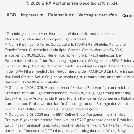
© 2026 BIPA Parfumerien Gesellschaft m.b.H.
AGB
Impressum
Datenschutz
Vertrag widerrufen
Cooki
* Produkt gesponsert vom Hersteller. Weitere Informationen zum
Werbetreibenden direkt beim jeweiligen Produkt.
*³ Nur mit gültiger jö Karte. Gültig auf alle PAMPERS Windeln, Pants und
Feuchttücher. Gutschein für ein tiptoi Starter-Set im Wert von 54.99 €,
einlösbar bis 30.09.2026. Nur ein Gutschein pro Einkauf einlösbar. Der
Sammelwert wird auf der Rechnung angedruckt. Gültig in allen BIPA Filialen
im Online Shop. Solange der Vorrat reicht. Abholung des tiptoi Starter Sets n
in der BIPA Filiale möglich. Bei Retournierung der PAMPERS Einkäufe ist au
das tiptoi Starter-Set in Originalverpackung zu retournieren, andernfalls wir
der Wert iHv 54.99 € einbehalten.
*⁴ Gültig bis 19.08.2026. Ausgenommen "Einfach Preiswert" gekennzeichnete
Produkte, mit SALE gekennzeichnete Produkte, Säuglingsanfangsnahrung,
Baby-Premium-Artikel sowie Pfand. Nicht mit anderen Aktionen und Rabatt
kombinierbar. Preise werden kaufmännisch gerundet. Solange der Vorrat
reicht. Bei 1+1 Aktionen ist das günstigste Produkt gratis.
*⁸ Gültig bis 12.08.2026 nur im BIPA Online Shop. Ausgenommen „Einfach
Preiswert“ gekennzeichnete Produkte, mit SALE gekennzeichnete Produkte,
Säuglingsanfangsnahrung, Fotoprodukte, Gutschein- und Wertkarten, Produ
der Marke “Accessories“, “Tonies“, “Mavie“, preisgebundene Ware, Baby