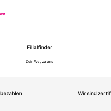
nen
Filialfinder
Dein Weg zu uns
 bezahlen
Wir sind zertif