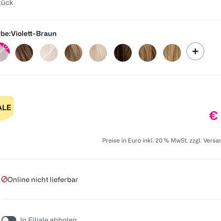
tück
be:
Violett-Braun
Pr
€ 
Preise in Euro inkl. 20 % MwSt. zzgl. Vers
Online nicht lieferbar
In Filiale abholen