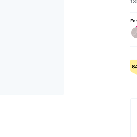
1 S
Far