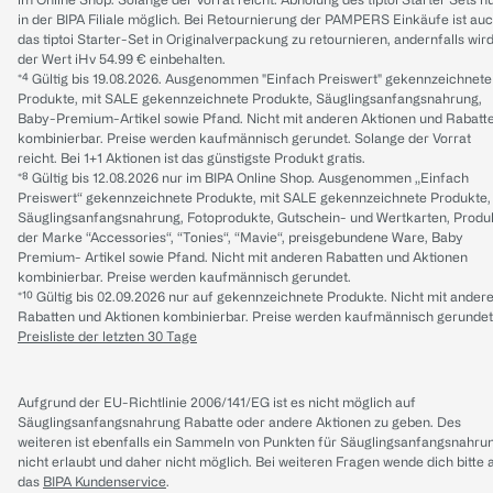
in der BIPA Filiale möglich. Bei Retournierung der PAMPERS Einkäufe ist au
das tiptoi Starter-Set in Originalverpackung zu retournieren, andernfalls wir
der Wert iHv 54.99 € einbehalten.
*⁴ Gültig bis 19.08.2026. Ausgenommen "Einfach Preiswert" gekennzeichnete
Produkte, mit SALE gekennzeichnete Produkte, Säuglingsanfangsnahrung,
Baby-Premium-Artikel sowie Pfand. Nicht mit anderen Aktionen und Rabatt
kombinierbar. Preise werden kaufmännisch gerundet. Solange der Vorrat
reicht. Bei 1+1 Aktionen ist das günstigste Produkt gratis.
*⁸ Gültig bis 12.08.2026 nur im BIPA Online Shop. Ausgenommen „Einfach
Preiswert“ gekennzeichnete Produkte, mit SALE gekennzeichnete Produkte,
Säuglingsanfangsnahrung, Fotoprodukte, Gutschein- und Wertkarten, Produ
der Marke “Accessories“, “Tonies“, “Mavie“, preisgebundene Ware, Baby
Premium- Artikel sowie Pfand. Nicht mit anderen Rabatten und Aktionen
kombinierbar. Preise werden kaufmännisch gerundet.
*¹⁰ Gültig bis 02.09.2026 nur auf gekennzeichnete Produkte. Nicht mit ander
Rabatten und Aktionen kombinierbar. Preise werden kaufmännisch gerundet
Preisliste der letzten 30 Tage
Aufgrund der EU-Richtlinie 2006/141/EG ist es nicht möglich auf
Säuglingsanfangsnahrung Rabatte oder andere Aktionen zu geben. Des
weiteren ist ebenfalls ein Sammeln von Punkten für Säuglingsanfangsnahru
nicht erlaubt und daher nicht möglich.
Bei weiteren Fragen wende dich bitte 
das
BIPA Kundenservice
.