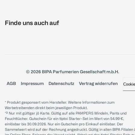
Finde uns auch auf
© 2026 BIPA Parfumerien Gesellschaft m.b.H.
AGB
Impressum
Datenschutz
Vertrag widerrufen
Cooki
* Produkt gesponsert vom Hersteller. Weitere Informationen zum
Werbetreibenden direkt beim jeweiligen Produkt.
*³ Nur mit gültiger jö Karte. Gültig auf alle PAMPERS Windeln, Pants und
Feuchttücher. Gutschein für ein tiptoi Starter-Set im Wert von 54.99 €,
einlösbar bis 30.09.2026. Nur ein Gutschein pro Einkauf einlösbar. Der
Sammelwert wird auf der Rechnung angedruckt. Gültig in allen BIPA Filialen
im Online Shop. Solange der Vorrat reicht. Abholung des tiptoi Starter Sets n