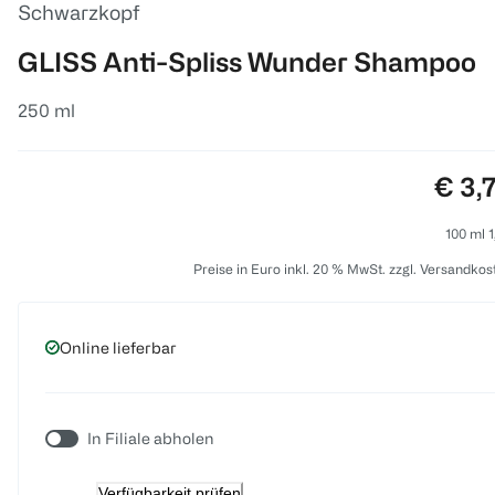
Schwarzkopf
GLISS Anti-Spliss Wunder Shampoo
250 ml
Preis
€ 3,
100 ml 1
Preise in Euro inkl. 20 % MwSt. zzgl. Versandkos
Online lieferbar
In Filiale abholen
Verfügbarkeit prüfen