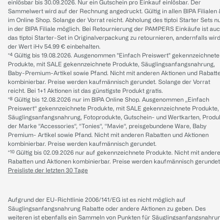
einlösbar bis 30.09.2026. Nur ein Gutschein pro Einkauf einlösbar. Der
Sammelwert wird auf der Rechnung angedruckt. Gültig in allen BIPA Filialen
im Online Shop. Solange der Vorrat reicht. Abholung des tiptoi Starter Sets n
in der BIPA Filiale möglich. Bei Retournierung der PAMPERS Einkäufe ist au
das tiptoi Starter-Set in Originalverpackung zu retournieren, andernfalls wir
der Wert iHv 54.99 € einbehalten.
*⁴ Gültig bis 19.08.2026. Ausgenommen "Einfach Preiswert" gekennzeichnete
Produkte, mit SALE gekennzeichnete Produkte, Säuglingsanfangsnahrung,
Baby-Premium-Artikel sowie Pfand. Nicht mit anderen Aktionen und Rabatt
kombinierbar. Preise werden kaufmännisch gerundet. Solange der Vorrat
reicht. Bei 1+1 Aktionen ist das günstigste Produkt gratis.
*⁸ Gültig bis 12.08.2026 nur im BIPA Online Shop. Ausgenommen „Einfach
Preiswert“ gekennzeichnete Produkte, mit SALE gekennzeichnete Produkte,
Säuglingsanfangsnahrung, Fotoprodukte, Gutschein- und Wertkarten, Produ
der Marke “Accessories“, “Tonies“, “Mavie“, preisgebundene Ware, Baby
Premium- Artikel sowie Pfand. Nicht mit anderen Rabatten und Aktionen
kombinierbar. Preise werden kaufmännisch gerundet.
*¹⁰ Gültig bis 02.09.2026 nur auf gekennzeichnete Produkte. Nicht mit ander
Rabatten und Aktionen kombinierbar. Preise werden kaufmännisch gerundet
Preisliste der letzten 30 Tage
Aufgrund der EU-Richtlinie 2006/141/EG ist es nicht möglich auf
Säuglingsanfangsnahrung Rabatte oder andere Aktionen zu geben. Des
weiteren ist ebenfalls ein Sammeln von Punkten für Säuglingsanfangsnahru