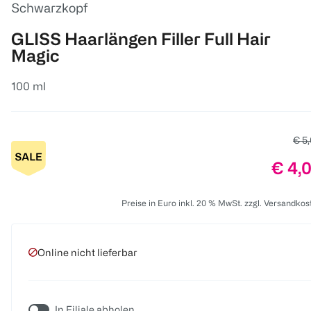
Schwarzkopf
GLISS Haarlängen Filler Full Hair
Magic
100 ml
Alte
€ 5
Preis
€ 4,
Preise in Euro inkl. 20 % MwSt. zzgl. Versandkos
Online nicht lieferbar
In Filiale abholen