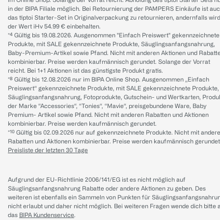
in der BIPA Filiale möglich. Bei Retournierung der PAMPERS Einkäufe ist au
das tiptoi Starter-Set in Originalverpackung zu retournieren, andernfalls wir
der Wert iHv 54.99 € einbehalten.
*⁴ Gültig bis 19.08.2026. Ausgenommen "Einfach Preiswert" gekennzeichnete
Produkte, mit SALE gekennzeichnete Produkte, Säuglingsanfangsnahrung,
Baby-Premium-Artikel sowie Pfand. Nicht mit anderen Aktionen und Rabatt
kombinierbar. Preise werden kaufmännisch gerundet. Solange der Vorrat
reicht. Bei 1+1 Aktionen ist das günstigste Produkt gratis.
*⁸ Gültig bis 12.08.2026 nur im BIPA Online Shop. Ausgenommen „Einfach
Preiswert“ gekennzeichnete Produkte, mit SALE gekennzeichnete Produkte,
Säuglingsanfangsnahrung, Fotoprodukte, Gutschein- und Wertkarten, Produ
der Marke “Accessories“, “Tonies“, “Mavie“, preisgebundene Ware, Baby
Premium- Artikel sowie Pfand. Nicht mit anderen Rabatten und Aktionen
kombinierbar. Preise werden kaufmännisch gerundet.
*¹⁰ Gültig bis 02.09.2026 nur auf gekennzeichnete Produkte. Nicht mit ander
Rabatten und Aktionen kombinierbar. Preise werden kaufmännisch gerundet
Preisliste der letzten 30 Tage
Aufgrund der EU-Richtlinie 2006/141/EG ist es nicht möglich auf
Säuglingsanfangsnahrung Rabatte oder andere Aktionen zu geben. Des
weiteren ist ebenfalls ein Sammeln von Punkten für Säuglingsanfangsnahru
nicht erlaubt und daher nicht möglich.
Bei weiteren Fragen wende dich bitte 
das
BIPA Kundenservice
.