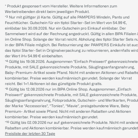
* Produkt gesponsert vom Hersteller. Weitere Informationen zum
Werbetreibenden direkt beim jeweiligen Produkt.
*³ Nur mit gültiger jö Karte. Gültig auf alle PAMPERS Windeln, Pants und
Feuchttücher. Gutschein für ein tiptoi Starter-Set im Wert von 54.99 €,
einlösbar bis 30.09.2026. Nur ein Gutschein pro Einkauf einlösbar. Der
Sammelwert wird auf der Rechnung angedruckt. Gültig in allen BIPA Filialen
im Online Shop. Solange der Vorrat reicht. Abholung des tiptoi Starter Sets n
in der BIPA Filiale möglich. Bei Retournierung der PAMPERS Einkäufe ist au
das tiptoi Starter-Set in Originalverpackung zu retournieren, andernfalls wir
der Wert iHv 54.99 € einbehalten.
*⁴ Gültig bis 19.08.2026. Ausgenommen "Einfach Preiswert" gekennzeichnete
Produkte, mit SALE gekennzeichnete Produkte, Säuglingsanfangsnahrung,
Baby-Premium-Artikel sowie Pfand. Nicht mit anderen Aktionen und Rabatt
kombinierbar. Preise werden kaufmännisch gerundet. Solange der Vorrat
reicht. Bei 1+1 Aktionen ist das günstigste Produkt gratis.
*⁸ Gültig bis 12.08.2026 nur im BIPA Online Shop. Ausgenommen „Einfach
Preiswert“ gekennzeichnete Produkte, mit SALE gekennzeichnete Produkte,
Säuglingsanfangsnahrung, Fotoprodukte, Gutschein- und Wertkarten, Produ
der Marke “Accessories“, “Tonies“, “Mavie“, preisgebundene Ware, Baby
Premium- Artikel sowie Pfand. Nicht mit anderen Rabatten und Aktionen
kombinierbar. Preise werden kaufmännisch gerundet.
*¹⁰ Gültig bis 02.09.2026 nur auf gekennzeichnete Produkte. Nicht mit ander
Rabatten und Aktionen kombinierbar. Preise werden kaufmännisch gerundet
Preisliste der letzten 30 Tage