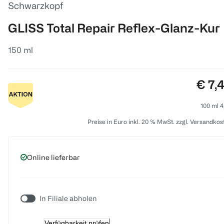
Schwarzkopf
GLISS Total Repair Reflex-Glanz-Kur
150 ml
Preis
€ 7,
100 ml 4
Preise in Euro inkl. 20 % MwSt. zzgl. Versandkos
Online lieferbar
In Filiale abholen
Verfügbarkeit prüfen