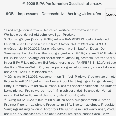
© 2026 BIPA Parfumerien Gesellschaft m.b.H.
AGB
Impressum
Datenschutz
Vertrag widerrufen
Cooki
* Produkt gesponsert vom Hersteller. Weitere Informationen zum
Werbetreibenden direkt beim jeweiligen Produkt.
*³ Nur mit gültiger jö Karte. Gültig auf alle PAMPERS Windeln, Pants und
Feuchttücher. Gutschein für ein tiptoi Starter-Set im Wert von 54.99 €,
einlösbar bis 30.09.2026. Nur ein Gutschein pro Einkauf einlösbar. Der
Sammelwert wird auf der Rechnung angedruckt. Gültig in allen BIPA Filialen
im Online Shop. Solange der Vorrat reicht. Abholung des tiptoi Starter Sets n
in der BIPA Filiale möglich. Bei Retournierung der PAMPERS Einkäufe ist au
das tiptoi Starter-Set in Originalverpackung zu retournieren, andernfalls wir
der Wert iHv 54.99 € einbehalten.
*⁴ Gültig bis 19.08.2026. Ausgenommen "Einfach Preiswert" gekennzeichnete
Produkte, mit SALE gekennzeichnete Produkte, Säuglingsanfangsnahrung,
Baby-Premium-Artikel sowie Pfand. Nicht mit anderen Aktionen und Rabatt
kombinierbar. Preise werden kaufmännisch gerundet. Solange der Vorrat
reicht. Bei 1+1 Aktionen ist das günstigste Produkt gratis.
*⁸ Gültig bis 12.08.2026 nur im BIPA Online Shop. Ausgenommen „Einfach
Preiswert“ gekennzeichnete Produkte, mit SALE gekennzeichnete Produkte,
Säuglingsanfangsnahrung, Fotoprodukte, Gutschein- und Wertkarten, Produ
der Marke “Accessories“, “Tonies“, “Mavie“, preisgebundene Ware, Baby