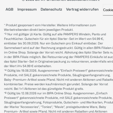
AGB
Impressum
Datenschutz
Vertrag widerrufen
Cooki
* Produkt gesponsert vom Hersteller. Weitere Informationen zum
Werbetreibenden direkt beim jeweiligen Produkt.
*³ Nur mit gültiger jö Karte. Gültig auf alle PAMPERS Windeln, Pants und
Feuchttücher. Gutschein für ein tiptoi Starter-Set im Wert von 54.99 €,
einlösbar bis 30.09.2026. Nur ein Gutschein pro Einkauf einlösbar. Der
Sammelwert wird auf der Rechnung angedruckt. Gültig in allen BIPA Filialen
im Online Shop. Solange der Vorrat reicht. Abholung des tiptoi Starter Sets n
in der BIPA Filiale möglich. Bei Retournierung der PAMPERS Einkäufe ist au
das tiptoi Starter-Set in Originalverpackung zu retournieren, andernfalls wir
der Wert iHv 54.99 € einbehalten.
*⁴ Gültig bis 19.08.2026. Ausgenommen "Einfach Preiswert" gekennzeichnete
Produkte, mit SALE gekennzeichnete Produkte, Säuglingsanfangsnahrung,
Baby-Premium-Artikel sowie Pfand. Nicht mit anderen Aktionen und Rabatt
kombinierbar. Preise werden kaufmännisch gerundet. Solange der Vorrat
reicht. Bei 1+1 Aktionen ist das günstigste Produkt gratis.
*⁸ Gültig bis 12.08.2026 nur im BIPA Online Shop. Ausgenommen „Einfach
Preiswert“ gekennzeichnete Produkte, mit SALE gekennzeichnete Produkte,
Säuglingsanfangsnahrung, Fotoprodukte, Gutschein- und Wertkarten, Produ
der Marke “Accessories“, “Tonies“, “Mavie“, preisgebundene Ware, Baby
Premium- Artikel sowie Pfand. Nicht mit anderen Rabatten und Aktionen