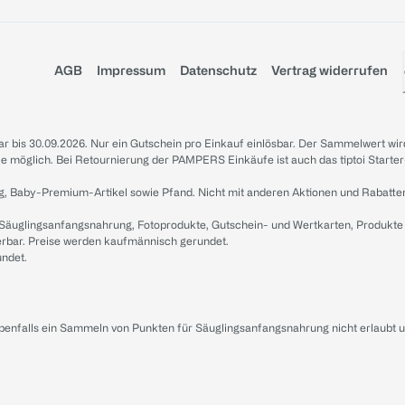
AGB
Impressum
Datenschutz
Vertrag widerrufen
sbar bis 30.09.2026. Nur ein Gutschein pro Einkauf einlösbar. Der Sammelwert wir
iale möglich. Bei Retournierung der PAMPERS Einkäufe ist auch das tiptoi Starter
g, Baby-Premium-Artikel sowie Pfand. Nicht mit anderen Aktionen und Rabatte
 Säuglingsanfangsnahrung, Fotoprodukte, Gutschein- und Wertkarten, Produkte
erbar. Preise werden kaufmännisch gerundet.
undet.
ebenfalls ein Sammeln von Punkten für Säuglingsanfangsnahrung nicht erlaubt 