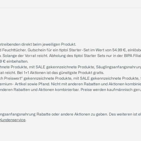
treibenden direkt beim jeweiligen Produkt.
d Feuchttücher. Gutschein für ein tiptoi Starter-Set im Wert von 54.99 €, einlö
. Solange der Vorrat reicht. Abholung des tiptoi Starter Sets nur in der BIPA Fil
9 € einbehalten.
ichnete Produkte, mit SALE gekennzeichnete Produkte, Säuglingsanfangsnahrun
reicht. Bei 1+1 Aktionen ist das günstigste Produkt gratis.
ach Preiswert“ gekennzeichnete Produkte, mit SALE gekennzeichnete Produkte,
remium- Artikel sowie Pfand. Nicht mit anderen Rabatten und Aktionen kombini
t anderen Rabatten und Aktionen kombinierbar. Preise werden kaufmännisch ger
lingsanfangsnahrung Rabatte oder andere Aktionen zu geben. Des weiteren ist 
 Kundenservice
.