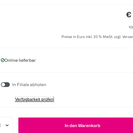
Pr
€
10
Preise in Euro inkl. 20 % MwSt. zzgl. Vers
Online lieferbar
In Filiale abholen
Verfügbarkeit prüfen
In den Warenkorb