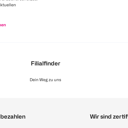
aktuellen
nen
Filialfinder
Dein Weg zu uns
 bezahlen
Wir sind zertif