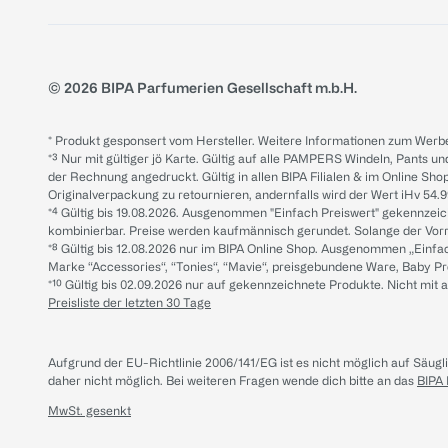
© 2026 BIPA Parfumerien Gesellschaft m.b.H.
* Produkt gesponsert vom Hersteller. Weitere Informationen zum Werbe
*³ Nur mit gültiger jö Karte. Gültig auf alle PAMPERS Windeln, Pants un
der Rechnung angedruckt. Gültig in allen BIPA Filialen & im Online Shop
Originalverpackung zu retournieren, andernfalls wird der Wert iHv 54.9
*⁴ Gültig bis 19.08.2026. Ausgenommen "Einfach Preiswert" gekennze
kombinierbar. Preise werden kaufmännisch gerundet. Solange der Vorrat 
*⁸ Gültig bis 12.08.2026 nur im BIPA Online Shop. Ausgenommen „Einf
Marke “Accessories“, “Tonies“, “Mavie“, preisgebundene Ware, Baby P
*¹⁰ Gültig bis 02.09.2026 nur auf gekennzeichnete Produkte. Nicht mi
Preisliste der letzten 30 Tage
Aufgrund der EU-Richtlinie 2006/141/EG ist es nicht möglich auf Säug
daher nicht möglich.
Bei weiteren Fragen wende dich bitte an das
BIPA
MwSt. gesenkt