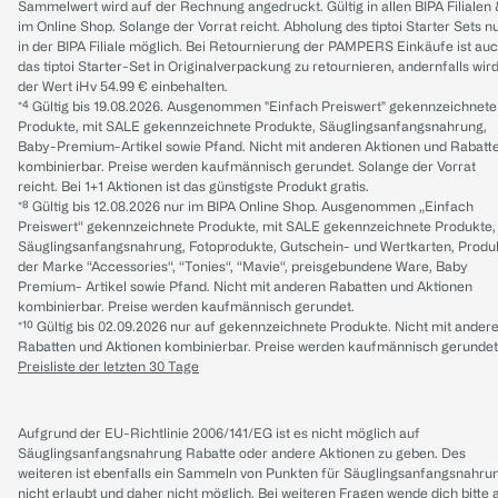
Sammelwert wird auf der Rechnung angedruckt. Gültig in allen BIPA Filialen
im Online Shop. Solange der Vorrat reicht. Abholung des tiptoi Starter Sets n
in der BIPA Filiale möglich. Bei Retournierung der PAMPERS Einkäufe ist au
das tiptoi Starter-Set in Originalverpackung zu retournieren, andernfalls wir
der Wert iHv 54.99 € einbehalten.
*⁴ Gültig bis 19.08.2026. Ausgenommen "Einfach Preiswert" gekennzeichnete
Produkte, mit SALE gekennzeichnete Produkte, Säuglingsanfangsnahrung,
Baby-Premium-Artikel sowie Pfand. Nicht mit anderen Aktionen und Rabatt
kombinierbar. Preise werden kaufmännisch gerundet. Solange der Vorrat
reicht. Bei 1+1 Aktionen ist das günstigste Produkt gratis.
*⁸ Gültig bis 12.08.2026 nur im BIPA Online Shop. Ausgenommen „Einfach
Preiswert“ gekennzeichnete Produkte, mit SALE gekennzeichnete Produkte,
Säuglingsanfangsnahrung, Fotoprodukte, Gutschein- und Wertkarten, Produ
der Marke “Accessories“, “Tonies“, “Mavie“, preisgebundene Ware, Baby
Premium- Artikel sowie Pfand. Nicht mit anderen Rabatten und Aktionen
kombinierbar. Preise werden kaufmännisch gerundet.
*¹⁰ Gültig bis 02.09.2026 nur auf gekennzeichnete Produkte. Nicht mit ander
Rabatten und Aktionen kombinierbar. Preise werden kaufmännisch gerundet
Preisliste der letzten 30 Tage
Aufgrund der EU-Richtlinie 2006/141/EG ist es nicht möglich auf
Säuglingsanfangsnahrung Rabatte oder andere Aktionen zu geben. Des
weiteren ist ebenfalls ein Sammeln von Punkten für Säuglingsanfangsnahru
nicht erlaubt und daher nicht möglich.
Bei weiteren Fragen wende dich bitte 