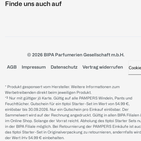
Finde uns auch auf
© 2026 BIPA Parfumerien Gesellschaft m.b.H.
AGB
Impressum
Datenschutz
Vertrag widerrufen
Cooki
* Produkt gesponsert vom Hersteller. Weitere Informationen zum
Werbetreibenden direkt beim jeweiligen Produkt.
*³ Nur mit gültiger jö Karte. Gültig auf alle PAMPERS Windeln, Pants und
Feuchttücher. Gutschein für ein tiptoi Starter-Set im Wert von 54.99 €,
einlösbar bis 30.09.2026. Nur ein Gutschein pro Einkauf einlösbar. Der
Sammelwert wird auf der Rechnung angedruckt. Gültig in allen BIPA Filialen
im Online Shop. Solange der Vorrat reicht. Abholung des tiptoi Starter Sets n
in der BIPA Filiale möglich. Bei Retournierung der PAMPERS Einkäufe ist au
das tiptoi Starter-Set in Originalverpackung zu retournieren, andernfalls wir
der Wert iHv 54.99 € einbehalten.