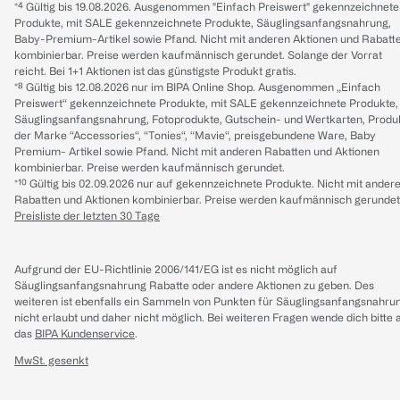
*⁴ Gültig bis 19.08.2026. Ausgenommen "Einfach Preiswert" gekennzeichnete
Produkte, mit SALE gekennzeichnete Produkte, Säuglingsanfangsnahrung,
Baby-Premium-Artikel sowie Pfand. Nicht mit anderen Aktionen und Rabatt
kombinierbar. Preise werden kaufmännisch gerundet. Solange der Vorrat
reicht. Bei 1+1 Aktionen ist das günstigste Produkt gratis.
*⁸ Gültig bis 12.08.2026 nur im BIPA Online Shop. Ausgenommen „Einfach
Preiswert“ gekennzeichnete Produkte, mit SALE gekennzeichnete Produkte,
Säuglingsanfangsnahrung, Fotoprodukte, Gutschein- und Wertkarten, Produ
der Marke “Accessories“, “Tonies“, “Mavie“, preisgebundene Ware, Baby
Premium- Artikel sowie Pfand. Nicht mit anderen Rabatten und Aktionen
kombinierbar. Preise werden kaufmännisch gerundet.
*¹⁰ Gültig bis 02.09.2026 nur auf gekennzeichnete Produkte. Nicht mit ander
Rabatten und Aktionen kombinierbar. Preise werden kaufmännisch gerundet
Preisliste der letzten 30 Tage
Aufgrund der EU-Richtlinie 2006/141/EG ist es nicht möglich auf
Säuglingsanfangsnahrung Rabatte oder andere Aktionen zu geben. Des
weiteren ist ebenfalls ein Sammeln von Punkten für Säuglingsanfangsnahru
nicht erlaubt und daher nicht möglich.
Bei weiteren Fragen wende dich bitte 
das
BIPA Kundenservice
.
MwSt. gesenkt