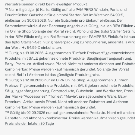
Werbetreibenden direkt beim jeweiligen Produkt.
*³ Nur mit gültiger jö Karte. Gültig auf alle PAMPERS Windeln, Pants und
Feuchttücher. Gutschein für ein tiptoi Starter-Set im Wert von 54.99 €,
einlösbar bis 30.09.2026. Nur ein Gutschein pro Einkauf einlösbar. Der
Sammelwert wird auf der Rechnung angedruckt. Gültig in allen BIPA Filialen
im Online Shop. Solange der Vorrat reicht. Abholung des tiptoi Starter Sets n
in der BIPA Filiale möglich. Bei Retournierung der PAMPERS Einkäufe ist au
das tiptoi Starter-Set in Originalverpackung zu retournieren, andernfalls wir
der Wert iHv 54.99 € einbehalten.
*⁴ Gültig bis 19.08.2026. Ausgenommen "Einfach Preiswert" gekennzeichnete
Produkte, mit SALE gekennzeichnete Produkte, Säuglingsanfangsnahrung,
Baby-Premium-Artikel sowie Pfand. Nicht mit anderen Aktionen und Rabatt
kombinierbar. Preise werden kaufmännisch gerundet. Solange der Vorrat
reicht. Bei 1+1 Aktionen ist das günstigste Produkt gratis.
*⁸ Gültig bis 12.08.2026 nur im BIPA Online Shop. Ausgenommen „Einfach
Preiswert“ gekennzeichnete Produkte, mit SALE gekennzeichnete Produkte,
Säuglingsanfangsnahrung, Fotoprodukte, Gutschein- und Wertkarten, Produ
der Marke “Accessories“, “Tonies“, “Mavie“, preisgebundene Ware, Baby
Premium- Artikel sowie Pfand. Nicht mit anderen Rabatten und Aktionen
kombinierbar. Preise werden kaufmännisch gerundet.
*¹⁰ Gültig bis 02.09.2026 nur auf gekennzeichnete Produkte. Nicht mit ander
Rabatten und Aktionen kombinierbar. Preise werden kaufmännisch gerundet
Preisliste der letzten 30 Tage