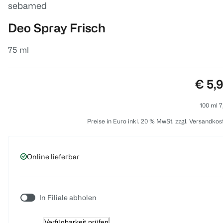
sebamed
Deo Spray Frisch
75 ml
Preis
€ 5,
100 ml 7
Preise in Euro inkl. 20 % MwSt. zzgl. Versandkos
Online lieferbar
In Filiale abholen
Verfügbarkeit prüfen