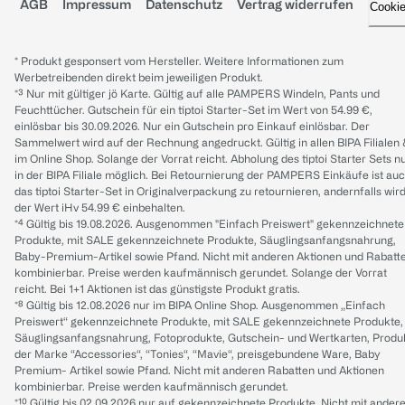
AGB
Impressum
Datenschutz
Vertrag widerrufen
Cooki
* Produkt gesponsert vom Hersteller. Weitere Informationen zum
Werbetreibenden direkt beim jeweiligen Produkt.
*³ Nur mit gültiger jö Karte. Gültig auf alle PAMPERS Windeln, Pants und
Feuchttücher. Gutschein für ein tiptoi Starter-Set im Wert von 54.99 €,
einlösbar bis 30.09.2026. Nur ein Gutschein pro Einkauf einlösbar. Der
Sammelwert wird auf der Rechnung angedruckt. Gültig in allen BIPA Filialen
im Online Shop. Solange der Vorrat reicht. Abholung des tiptoi Starter Sets n
in der BIPA Filiale möglich. Bei Retournierung der PAMPERS Einkäufe ist au
das tiptoi Starter-Set in Originalverpackung zu retournieren, andernfalls wir
der Wert iHv 54.99 € einbehalten.
*⁴ Gültig bis 19.08.2026. Ausgenommen "Einfach Preiswert" gekennzeichnete
Produkte, mit SALE gekennzeichnete Produkte, Säuglingsanfangsnahrung,
Baby-Premium-Artikel sowie Pfand. Nicht mit anderen Aktionen und Rabatt
kombinierbar. Preise werden kaufmännisch gerundet. Solange der Vorrat
reicht. Bei 1+1 Aktionen ist das günstigste Produkt gratis.
*⁸ Gültig bis 12.08.2026 nur im BIPA Online Shop. Ausgenommen „Einfach
Preiswert“ gekennzeichnete Produkte, mit SALE gekennzeichnete Produkte,
Säuglingsanfangsnahrung, Fotoprodukte, Gutschein- und Wertkarten, Produ
der Marke “Accessories“, “Tonies“, “Mavie“, preisgebundene Ware, Baby
Premium- Artikel sowie Pfand. Nicht mit anderen Rabatten und Aktionen
kombinierbar. Preise werden kaufmännisch gerundet.
*¹⁰ Gültig bis 02.09.2026 nur auf gekennzeichnete Produkte. Nicht mit ander