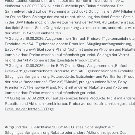
Feuchttücher. Gutschein für ein tiptoi Starter-Set im Wert von 54.99 €,
einlösbar bis 30.09.2026. Nur ein Gutschein pro Einkauf einlösbar. Der
Sammelwert wird auf der Rechnung angedruckt. Gültig in allen BIPA Filialen
im Online Shop. Solange der Vorrat reicht. Abholung des tiptoi Starter Sets n
in der BIPA Filiale möglich. Bei Retournierung der PAMPERS Einkäufe ist au
das tiptoi Starter-Set in Originalverpackung zu retournieren, andernfalls wir
der Wert iHv 54.99 € einbehalten.
*⁴ Gültig bis 19.08.2026. Ausgenommen "Einfach Preiswert" gekennzeichnete
Produkte, mit SALE gekennzeichnete Produkte, Säuglingsanfangsnahrung,
Baby-Premium-Artikel sowie Pfand. Nicht mit anderen Aktionen und Rabatt
kombinierbar. Preise werden kaufmännisch gerundet. Solange der Vorrat
reicht. Bei 1+1 Aktionen ist das günstigste Produkt gratis.
*⁸ Gültig bis 12.08.2026 nur im BIPA Online Shop. Ausgenommen „Einfach
Preiswert“ gekennzeichnete Produkte, mit SALE gekennzeichnete Produkte,
Säuglingsanfangsnahrung, Fotoprodukte, Gutschein- und Wertkarten, Produ
der Marke “Accessories“, “Tonies“, “Mavie“, preisgebundene Ware, Baby
Premium- Artikel sowie Pfand. Nicht mit anderen Rabatten und Aktionen
kombinierbar. Preise werden kaufmännisch gerundet.
*¹⁰ Gültig bis 02.09.2026 nur auf gekennzeichnete Produkte. Nicht mit ander
Rabatten und Aktionen kombinierbar. Preise werden kaufmännisch gerundet
Preisliste der letzten 30 Tage
Aufgrund der EU-Richtlinie 2006/141/EG ist es nicht möglich auf
Säuglingsanfangsnahrung Rabatte oder andere Aktionen zu geben. Des