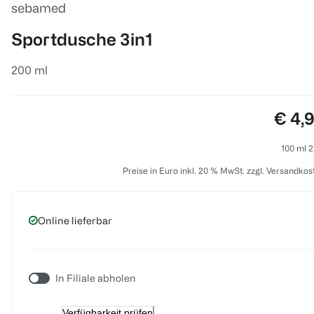
sebamed
Sportdusche 3in1
200 ml
Preis
€ 4,
100 ml 2
Preise in Euro inkl. 20 % MwSt. zzgl. Versandkos
Online lieferbar
In Filiale abholen
Verfügbarkeit prüfen