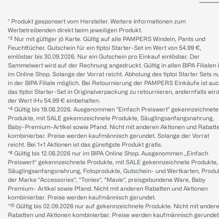
* Produkt gesponsert vom Hersteller. Weitere Informationen zum
Werbetreibenden direkt beim jeweiligen Produkt.
*³ Nur mit gültiger jö Karte. Gültig auf alle PAMPERS Windeln, Pants und
Feuchttücher. Gutschein für ein tiptoi Starter-Set im Wert von 54.99 €,
einlösbar bis 30.09.2026. Nur ein Gutschein pro Einkauf einlösbar. Der
Sammelwert wird auf der Rechnung angedruckt. Gültig in allen BIPA Filialen
im Online Shop. Solange der Vorrat reicht. Abholung des tiptoi Starter Sets n
in der BIPA Filiale möglich. Bei Retournierung der PAMPERS Einkäufe ist au
das tiptoi Starter-Set in Originalverpackung zu retournieren, andernfalls wir
der Wert iHv 54.99 € einbehalten.
*⁴ Gültig bis 19.08.2026. Ausgenommen "Einfach Preiswert" gekennzeichnete
Produkte, mit SALE gekennzeichnete Produkte, Säuglingsanfangsnahrung,
Baby-Premium-Artikel sowie Pfand. Nicht mit anderen Aktionen und Rabatt
kombinierbar. Preise werden kaufmännisch gerundet. Solange der Vorrat
reicht. Bei 1+1 Aktionen ist das günstigste Produkt gratis.
*⁸ Gültig bis 12.08.2026 nur im BIPA Online Shop. Ausgenommen „Einfach
Preiswert“ gekennzeichnete Produkte, mit SALE gekennzeichnete Produkte,
Säuglingsanfangsnahrung, Fotoprodukte, Gutschein- und Wertkarten, Produ
der Marke “Accessories“, “Tonies“, “Mavie“, preisgebundene Ware, Baby
Premium- Artikel sowie Pfand. Nicht mit anderen Rabatten und Aktionen
kombinierbar. Preise werden kaufmännisch gerundet.
*¹⁰ Gültig bis 02.09.2026 nur auf gekennzeichnete Produkte. Nicht mit ander
Rabatten und Aktionen kombinierbar. Preise werden kaufmännisch gerundet