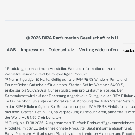
© 2026 BIPA Parfumerien Gesellschaft m.b.H.
AGB
Impressum
Datenschutz
Vertrag widerrufen
Cooki
* Produkt gesponsert vom Hersteller. Weitere Informationen zum
Werbetreibenden direkt beim jeweiligen Produkt.
*³ Nur mit gültiger jö Karte. Gültig auf alle PAMPERS Windeln, Pants und
Feuchttücher. Gutschein für ein tiptoi Starter-Set im Wert von 54.99 €,
einlösbar bis 30.09.2026. Nur ein Gutschein pro Einkauf einlösbar. Der
Sammelwert wird auf der Rechnung angedruckt. Gültig in allen BIPA Filialen
im Online Shop. Solange der Vorrat reicht. Abholung des tiptoi Starter Sets n
in der BIPA Filiale möglich. Bei Retournierung der PAMPERS Einkäufe ist au
das tiptoi Starter-Set in Originalverpackung zu retournieren, andernfalls wir
der Wert iHv 54.99 € einbehalten.
*⁴ Gültig bis 19.08.2026. Ausgenommen "Einfach Preiswert" gekennzeichnete
Produkte, mit SALE gekennzeichnete Produkte, Säuglingsanfangsnahrung,
Baby-Premium-Artikel sowie Pfand. Nicht mit anderen Aktionen und Rabatt