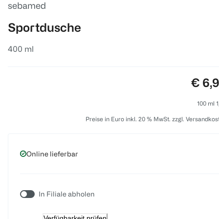
sebamed
Sportdusche
400 ml
Preis
€ 6,
100 ml 1
Preise in Euro inkl. 20 % MwSt. zzgl. Versandkos
Online lieferbar
In Filiale abholen
Verfügbarkeit prüfen