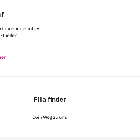
uf
rbraucherschutzes.
aktuellen
nen
Filialfinder
Dein Weg zu uns