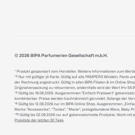
© 2026 BIPA Parfumerien Gesellschaft m.b.H.
* Produkt gesponsert vom Hersteller. Weitere Informationen zum Werbe
*³ Nur mit gültiger jö Karte. Gültig auf alle PAMPERS Windeln, Pants un
der Rechnung angedruckt. Gültig in allen BIPA Filialen & im Online Shop
Originalverpackung zu retournieren, andernfalls wird der Wert iHv 54.9
*⁴ Gültig bis 19.08.2026. Ausgenommen "Einfach Preiswert" gekennze
kombinierbar. Preise werden kaufmännisch gerundet. Solange der Vorrat 
*⁸ Gültig bis 12.08.2026 nur im BIPA Online Shop. Ausgenommen „Einf
Marke “Accessories“, “Tonies“, “Mavie“, preisgebundene Ware, Baby P
*¹⁰ Gültig bis 02.09.2026 nur auf gekennzeichnete Produkte. Nicht mi
Preisliste der letzten 30 Tage