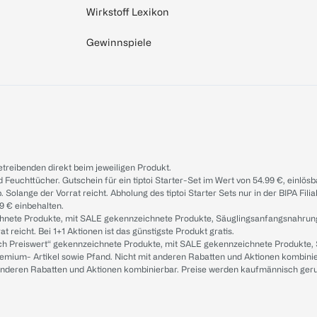
Wirkstoff Lexikon
Gewinnspiele
treibenden direkt beim jeweiligen Produkt.
d Feuchttücher. Gutschein für ein tiptoi Starter-Set im Wert von 54.99 €, einlö
. Solange der Vorrat reicht. Abholung des tiptoi Starter Sets nur in der BIPA Fil
9 € einbehalten.
ichnete Produkte, mit SALE gekennzeichnete Produkte, Säuglingsanfangsnahrun
reicht. Bei 1+1 Aktionen ist das günstigste Produkt gratis.
ach Preiswert“ gekennzeichnete Produkte, mit SALE gekennzeichnete Produkte,
remium- Artikel sowie Pfand. Nicht mit anderen Rabatten und Aktionen kombini
t anderen Rabatten und Aktionen kombinierbar. Preise werden kaufmännisch ger