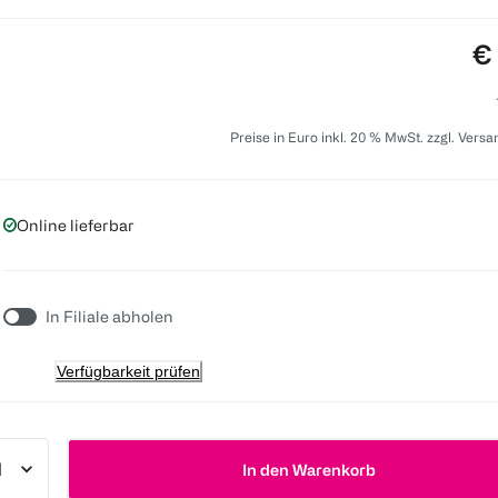
Pr
€
Preise in Euro inkl. 20 % MwSt. zzgl. Vers
Online lieferbar
In Filiale abholen
Verfügbarkeit prüfen
In den Warenkorb