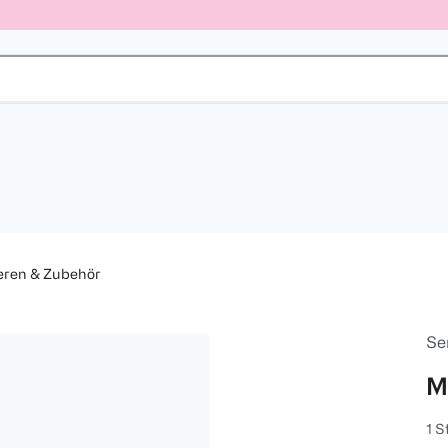
eren & Zubehör
Se
Mu
1 S