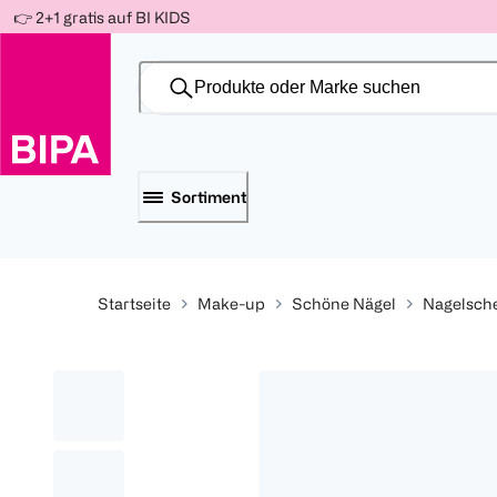
Weiter
👉 2+1 gratis auf BI KIDS
Für
Für
Für
zum
300 Ös
500 Ös
150 Ös
Inhalt
-20%
-10%
-15%
Sortiment
Startseite
Make-up
Schöne Nägel
Nagelsch