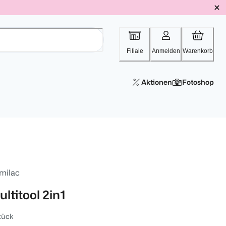
Filiale
Anmelden
Warenkorb
Aktionen
Fotoshop
milac
ltitool 2in1
tück