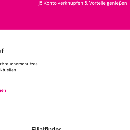
jö Konto verknüpfen & Vorteile genießen
uf
rbraucherschutzes.
aktuellen
nen
Filialfinder