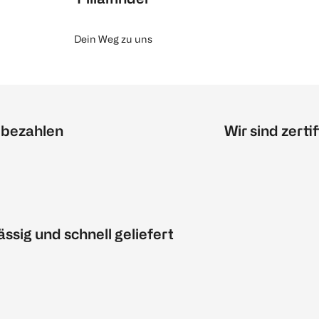
Dein Weg zu uns
 bezahlen
Wir sind zertif
ässig und schnell geliefert