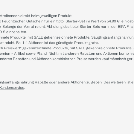
treibenden direkt beim jeweiligen Produkt.
d Feuchttücher. Gutschein für ein tiptoi Starter-Set im Wert von 54.99 €, einlö
. Solange der Vorrat reicht. Abholung des tiptoi Starter Sets nur in der BIPA Fil
9 € einbehalten.
ichnete Produkte, mit SALE gekennzeichnete Produkte, Säuglingsanfangsnahrun
reicht. Bei 1+1 Aktionen ist das günstigste Produkt gratis.
ach Preiswert“ gekennzeichnete Produkte, mit SALE gekennzeichnete Produkte,
remium- Artikel sowie Pfand. Nicht mit anderen Rabatten und Aktionen kombini
t anderen Rabatten und Aktionen kombinierbar. Preise werden kaufmännisch ger
lingsanfangsnahrung Rabatte oder andere Aktionen zu geben. Des weiteren ist 
 Kundenservice
.