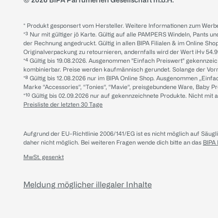
* Produkt gesponsert vom Hersteller. Weitere Informationen zum Werbe
*³ Nur mit gültiger jö Karte. Gültig auf alle PAMPERS Windeln, Pants un
der Rechnung angedruckt. Gültig in allen BIPA Filialen & im Online Shop
Originalverpackung zu retournieren, andernfalls wird der Wert iHv 54.9
*⁴ Gültig bis 19.08.2026. Ausgenommen "Einfach Preiswert" gekennze
kombinierbar. Preise werden kaufmännisch gerundet. Solange der Vorrat 
*⁸ Gültig bis 12.08.2026 nur im BIPA Online Shop. Ausgenommen „Einf
Marke “Accessories“, “Tonies“, “Mavie“, preisgebundene Ware, Baby P
*¹⁰ Gültig bis 02.09.2026 nur auf gekennzeichnete Produkte. Nicht mi
Preisliste der letzten 30 Tage
Aufgrund der EU-Richtlinie 2006/141/EG ist es nicht möglich auf Säug
daher nicht möglich.
Bei weiteren Fragen wende dich bitte an das
BIPA
MwSt. gesenkt
Meldung möglicher illegaler Inhalte