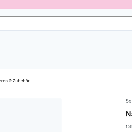
eren & Zubehör
Se
N
1 S