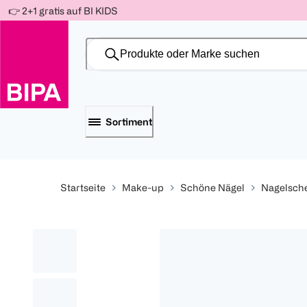
Weiter
👉 2+1 gratis auf BI KIDS
Für
Für
Für
zum
300 Ös
500 Ös
150 Ös
Inhalt
-20%
-10%
-15%
Sortiment
Startseite
Make-up
Schöne Nägel
Nagelsch