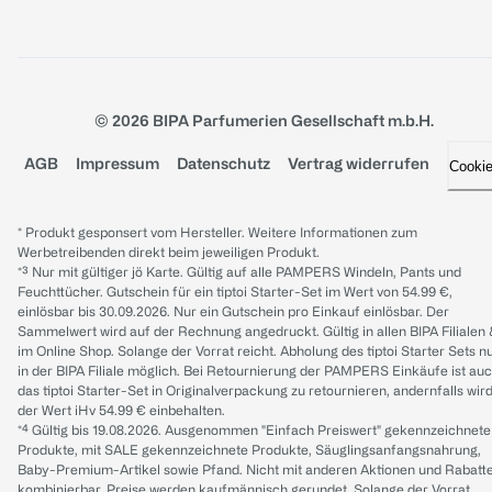
© 2026 BIPA Parfumerien Gesellschaft m.b.H.
AGB
Impressum
Datenschutz
Vertrag widerrufen
Cooki
* Produkt gesponsert vom Hersteller. Weitere Informationen zum
Werbetreibenden direkt beim jeweiligen Produkt.
*³ Nur mit gültiger jö Karte. Gültig auf alle PAMPERS Windeln, Pants und
Feuchttücher. Gutschein für ein tiptoi Starter-Set im Wert von 54.99 €,
einlösbar bis 30.09.2026. Nur ein Gutschein pro Einkauf einlösbar. Der
Sammelwert wird auf der Rechnung angedruckt. Gültig in allen BIPA Filialen
im Online Shop. Solange der Vorrat reicht. Abholung des tiptoi Starter Sets n
in der BIPA Filiale möglich. Bei Retournierung der PAMPERS Einkäufe ist au
das tiptoi Starter-Set in Originalverpackung zu retournieren, andernfalls wir
der Wert iHv 54.99 € einbehalten.
*⁴ Gültig bis 19.08.2026. Ausgenommen "Einfach Preiswert" gekennzeichnete
Produkte, mit SALE gekennzeichnete Produkte, Säuglingsanfangsnahrung,
Baby-Premium-Artikel sowie Pfand. Nicht mit anderen Aktionen und Rabatt
kombinierbar. Preise werden kaufmännisch gerundet. Solange der Vorrat