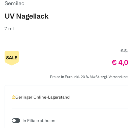
Semilac
UV Nagellack
7 ml
Alte
€ 5
Preis
€ 4,
Preise in Euro inkl. 20 % MwSt. zzgl. Versandkos
Geringer Online-Lagerstand
In Filiale abholen