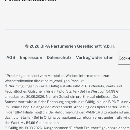
© 2026 BIPA Parfumerien Gesellschaft m.b.H.
AGB
Impressum
Datenschutz
Vertrag widerrufen
Cooki
* Produkt gesponsert vom Hersteller. Weitere Informationen zum
Werbetreibenden direkt beim jeweiligen Produkt.
*³ Nur mit gültiger jö Karte. Gültig auf alle PAMPERS Windeln, Pants und
Feuchttücher. Gutschein für ein tiptoi Starter-Set im Wert von 54.99 €,
einlösbar bis 30.09.2026. Nur ein Gutschein pro Einkauf einlösbar. Der
Sammelwert wird auf der Rechnung angedruckt. Gültig in allen BIPA Filialen
im Online Shop. Solange der Vorrat reicht. Abholung des tiptoi Starter Sets n
in der BIPA Filiale möglich. Bei Retournierung der PAMPERS Einkäufe ist au
das tiptoi Starter-Set in Originalverpackung zu retournieren, andernfalls wir
der Wert iHv 54.99 € einbehalten.
*⁴ Gültig bis 19.08.2026. Ausgenommen "Einfach Preiswert" gekennzeichnete