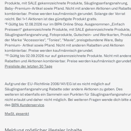
Produkte, mit SALE gekennzeichnete Produkte, Säuglingsanfangsnahrung,
Baby-Premium-Artikel sowie Pfand. Nicht mit anderen Aktionen und Rabatt
kombinierbar. Preise werden kaufmännisch gerundet. Solange der Vorrat
reicht. Bei 1+1 Aktionen ist das günstigste Produkt gratis.
*⁸ Gültig bis 12.08.2026 nur im BIPA Online Shop. Ausgenommen „Einfach
Preiswert“ gekennzeichnete Produkte, mit SALE gekennzeichnete Produkte,
Säuglingsanfangsnahrung, Fotoprodukte, Gutschein- und Wertkarten, Produ
der Marke “Accessories“, “Tonies“, “Mavie“, preisgebundene Ware, Baby
Premium- Artikel sowie Pfand. Nicht mit anderen Rabatten und Aktionen
kombinierbar. Preise werden kaufmännisch gerundet.
*¹⁰ Gültig bis 02.09.2026 nur auf gekennzeichnete Produkte. Nicht mit ander
Rabatten und Aktionen kombinierbar. Preise werden kaufmännisch gerundet
Preisliste der letzten 30 Tage
Aufgrund der EU-Richtlinie 2006/141/EG ist es nicht möglich auf
Säuglingsanfangsnahrung Rabatte oder andere Aktionen zu geben. Des
weiteren ist ebenfalls ein Sammeln von Punkten für Säuglingsanfangsnahru
nicht erlaubt und daher nicht möglich.
Bei weiteren Fragen wende dich bitte 
das
BIPA Kundenservice
.
MwSt. gesenkt
Meldung möglicher illegaler Inhalte