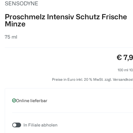
SENSODYNE
Proschmelz Intensiv Schutz Frische
Minze
75 ml
Preis
€ 7,
100 ml 10
Preise in Euro inkl. 20 % MwSt. zzgl. Versandkos
Online lieferbar
In Filiale abholen