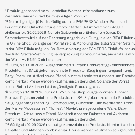
* Produkt gesponsert vom Hersteller. Weitere Informationen zum
Werbetreibenden direkt beim jeweiligen Produkt.
*³ Nur mit gültiger jö Karte. Gültig auf alle PAMPERS Windeln, Pants und
Feuchttücher. Gutschein für ein tiptoi Starter-Set im Wert von 54.99 €,
einlösbar bis 30.09.2026. Nur ein Gutschein pro Einkauf einlösbar. Der
Sammelwert wird auf der Rechnung angedruckt. Gültig in allen BIPA Filialen
im Online Shop. Solange der Vorrat reicht. Abholung des tiptoi Starter Sets n
in der BIPA Filiale möglich. Bei Retournierung der PAMPERS Einkäufe ist au
das tiptoi Starter-Set in Originalverpackung zu retournieren, andernfalls wir
der Wert iHv 54.99 € einbehalten.
*⁴ Gültig bis 19.08.2026. Ausgenommen "Einfach Preiswert" gekennzeichnete
Produkte, mit SALE gekennzeichnete Produkte, Säuglingsanfangsnahrung,
Baby-Premium-Artikel sowie Pfand. Nicht mit anderen Aktionen und Rabatt
kombinierbar. Preise werden kaufmännisch gerundet. Solange der Vorrat
reicht. Bei 1+1 Aktionen ist das günstigste Produkt gratis.
*⁸ Gültig bis 12.08.2026 nur im BIPA Online Shop. Ausgenommen „Einfach
Preiswert“ gekennzeichnete Produkte, mit SALE gekennzeichnete Produkte,
Säuglingsanfangsnahrung, Fotoprodukte, Gutschein- und Wertkarten, Produ
der Marke “Accessories“, “Tonies“, “Mavie“, preisgebundene Ware, Baby
Premium- Artikel sowie Pfand. Nicht mit anderen Rabatten und Aktionen
kombinierbar. Preise werden kaufmännisch gerundet.
*¹⁰ Gültig bis 02.09.2026 nur auf gekennzeichnete Produkte. Nicht mit ander
Rabatten und Aktionen kombinierbar. Preise werden kaufmännisch gerundet