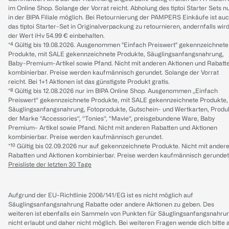
im Online Shop. Solange der Vorrat reicht. Abholung des tiptoi Starter Sets n
in der BIPA Filiale möglich. Bei Retournierung der PAMPERS Einkäufe ist au
das tiptoi Starter-Set in Originalverpackung zu retournieren, andernfalls wir
der Wert iHv 54.99 € einbehalten.
*⁴ Gültig bis 19.08.2026. Ausgenommen "Einfach Preiswert" gekennzeichnete
Produkte, mit SALE gekennzeichnete Produkte, Säuglingsanfangsnahrung,
Baby-Premium-Artikel sowie Pfand. Nicht mit anderen Aktionen und Rabatt
kombinierbar. Preise werden kaufmännisch gerundet. Solange der Vorrat
reicht. Bei 1+1 Aktionen ist das günstigste Produkt gratis.
*⁸ Gültig bis 12.08.2026 nur im BIPA Online Shop. Ausgenommen „Einfach
Preiswert“ gekennzeichnete Produkte, mit SALE gekennzeichnete Produkte,
Säuglingsanfangsnahrung, Fotoprodukte, Gutschein- und Wertkarten, Produ
der Marke “Accessories“, “Tonies“, “Mavie“, preisgebundene Ware, Baby
Premium- Artikel sowie Pfand. Nicht mit anderen Rabatten und Aktionen
kombinierbar. Preise werden kaufmännisch gerundet.
*¹⁰ Gültig bis 02.09.2026 nur auf gekennzeichnete Produkte. Nicht mit ander
Rabatten und Aktionen kombinierbar. Preise werden kaufmännisch gerundet
Preisliste der letzten 30 Tage
Aufgrund der EU-Richtlinie 2006/141/EG ist es nicht möglich auf
Säuglingsanfangsnahrung Rabatte oder andere Aktionen zu geben. Des
weiteren ist ebenfalls ein Sammeln von Punkten für Säuglingsanfangsnahru
nicht erlaubt und daher nicht möglich.
Bei weiteren Fragen wende dich bitte 