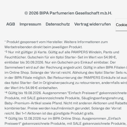
© 2026 BIPA Parfumerien Gesellschaft m.b.H.
AGB
Impressum
Datenschutz
Vertrag widerrufen
Cooki
* Produkt gesponsert vom Hersteller. Weitere Informationen zum
Werbetreibenden direkt beim jeweiligen Produkt.
*³ Nur mit gültiger jö Karte. Gültig auf alle PAMPERS Windeln, Pants und
Feuchttücher. Gutschein für ein tiptoi Starter-Set im Wert von 54.99 €,
einlösbar bis 30.09.2026. Nur ein Gutschein pro Einkauf einlösbar. Der
Sammelwert wird auf der Rechnung angedruckt. Gültig in allen BIPA Filialen
im Online Shop. Solange der Vorrat reicht. Abholung des tiptoi Starter Sets n
in der BIPA Filiale möglich. Bei Retournierung der PAMPERS Einkäufe ist au
das tiptoi Starter-Set in Originalverpackung zu retournieren, andernfalls wir
der Wert iHv 54.99 € einbehalten.
*⁴ Gültig bis 19.08.2026. Ausgenommen "Einfach Preiswert" gekennzeichnete
Produkte, mit SALE gekennzeichnete Produkte, Säuglingsanfangsnahrung,
Baby-Premium-Artikel sowie Pfand. Nicht mit anderen Aktionen und Rabatt
kombinierbar. Preise werden kaufmännisch gerundet. Solange der Vorrat
reicht. Bei 1+1 Aktionen ist das günstigste Produkt gratis.
*⁸ Gültig bis 12.08.2026 nur im BIPA Online Shop. Ausgenommen „Einfach
Preiswert“ gekennzeichnete Produkte, mit SALE gekennzeichnete Produkte,