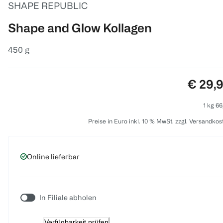
SHAPE REPUBLIC
Shape and Glow Kollagen
450 g
Preis:
€ 29,
1 kg 66
Preise in Euro inkl. 10 % MwSt. zzgl. Versandkos
Online lieferbar
In Filiale abholen
Verfügbarkeit prüfen