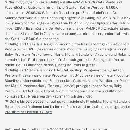
*³ Nur mit gültiger jö Karte. Gültig auf alle PAMPERS Windeln, Pants und
Feuchttücher. Gutschein für ein tiptoi Starter-Set im Wert von 54.99 €,
einlösbar bis 30.09.2026. Nur ein Gutschein pro Einkauf einlösbar. Der
Sammelwert wird auf der Rechnung angedruckt. Gültig in allen BIPA Filialen
im Online Shop. Solange der Vorrat reicht. Abholung des tiptoi Starter Sets n
in der BIPA Filiale möglich. Bei Retournierung der PAMPERS Einkäufe ist au
das tiptoi Starter-Set in Originalverpackung zu retournieren, andernfalls wir
der Wert iHv 54.99 € einbehalten.
*⁴ Gültig bis 19.08.2026. Ausgenommen "Einfach Preiswert" gekennzeichnete
Produkte, mit SALE gekennzeichnete Produkte, Säuglingsanfangsnahrung,
Baby-Premium-Artikel sowie Pfand. Nicht mit anderen Aktionen und Rabatt
kombinierbar. Preise werden kaufmännisch gerundet. Solange der Vorrat
reicht. Bei 1+1 Aktionen ist das günstigste Produkt gratis.
*⁸ Gültig bis 12.08.2026 nur im BIPA Online Shop. Ausgenommen „Einfach
Preiswert“ gekennzeichnete Produkte, mit SALE gekennzeichnete Produkte,
Säuglingsanfangsnahrung, Fotoprodukte, Gutschein- und Wertkarten, Produ
der Marke “Accessories“, “Tonies“, “Mavie“, preisgebundene Ware, Baby
Premium- Artikel sowie Pfand. Nicht mit anderen Rabatten und Aktionen
kombinierbar. Preise werden kaufmännisch gerundet.
*¹⁰ Gültig bis 02.09.2026 nur auf gekennzeichnete Produkte. Nicht mit ander
Rabatten und Aktionen kombinierbar. Preise werden kaufmännisch gerundet
Preisliste der letzten 30 Tage
Aufgrund der EU-Richtlinie 2006/141/EG ist es nicht möglich auf