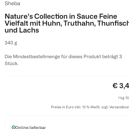
Sheba
Nature's Collection in Sauce Feine
Vielfalt mit Huhn, Truthahn, Thunfisc
und Lachs
340 g
Die Mindestbestellmenge für dieses Produkt beträgt 3
Stück.
Preis
€ 3,
1 kg 10
Preise in Euro inkl. 13 % MwSt. zzgl. Versandkos
Online lieferbar