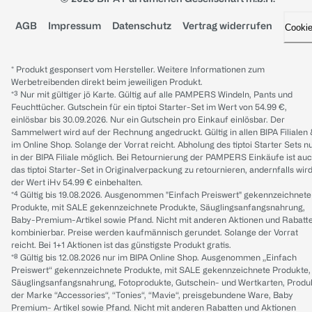
AGB
Impressum
Datenschutz
Vertrag widerrufen
Cooki
* Produkt gesponsert vom Hersteller. Weitere Informationen zum
Werbetreibenden direkt beim jeweiligen Produkt.
*³ Nur mit gültiger jö Karte. Gültig auf alle PAMPERS Windeln, Pants und
Feuchttücher. Gutschein für ein tiptoi Starter-Set im Wert von 54.99 €,
einlösbar bis 30.09.2026. Nur ein Gutschein pro Einkauf einlösbar. Der
Sammelwert wird auf der Rechnung angedruckt. Gültig in allen BIPA Filialen
im Online Shop. Solange der Vorrat reicht. Abholung des tiptoi Starter Sets n
in der BIPA Filiale möglich. Bei Retournierung der PAMPERS Einkäufe ist au
das tiptoi Starter-Set in Originalverpackung zu retournieren, andernfalls wir
der Wert iHv 54.99 € einbehalten.
*⁴ Gültig bis 19.08.2026. Ausgenommen "Einfach Preiswert" gekennzeichnete
Produkte, mit SALE gekennzeichnete Produkte, Säuglingsanfangsnahrung,
Baby-Premium-Artikel sowie Pfand. Nicht mit anderen Aktionen und Rabatt
kombinierbar. Preise werden kaufmännisch gerundet. Solange der Vorrat
reicht. Bei 1+1 Aktionen ist das günstigste Produkt gratis.
*⁸ Gültig bis 12.08.2026 nur im BIPA Online Shop. Ausgenommen „Einfach
Preiswert“ gekennzeichnete Produkte, mit SALE gekennzeichnete Produkte,
Säuglingsanfangsnahrung, Fotoprodukte, Gutschein- und Wertkarten, Produ
der Marke “Accessories“, “Tonies“, “Mavie“, preisgebundene Ware, Baby
Premium- Artikel sowie Pfand. Nicht mit anderen Rabatten und Aktionen