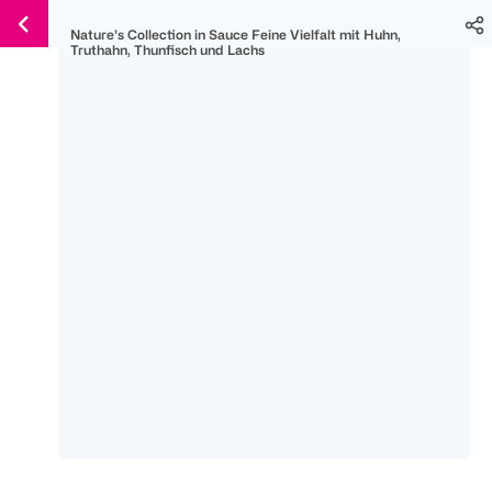
Weiter
Für
Für
Für
Nature's Collection in Sauce Feine Vielfalt mit Huhn,
zum
300 Ös
500 Ös
150 Ös
Truthahn, Thunfisch und Lachs
Inhalt
-20%
-10%
-15%