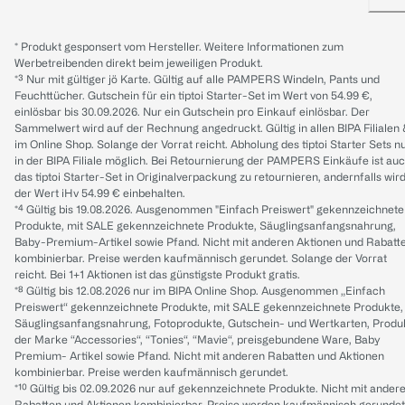
* Produkt gesponsert vom Hersteller. Weitere Informationen zum
Werbetreibenden direkt beim jeweiligen Produkt.
*³ Nur mit gültiger jö Karte. Gültig auf alle PAMPERS Windeln, Pants und
Feuchttücher. Gutschein für ein tiptoi Starter-Set im Wert von 54.99 €,
einlösbar bis 30.09.2026. Nur ein Gutschein pro Einkauf einlösbar. Der
Sammelwert wird auf der Rechnung angedruckt. Gültig in allen BIPA Filialen
im Online Shop. Solange der Vorrat reicht. Abholung des tiptoi Starter Sets n
in der BIPA Filiale möglich. Bei Retournierung der PAMPERS Einkäufe ist au
das tiptoi Starter-Set in Originalverpackung zu retournieren, andernfalls wir
der Wert iHv 54.99 € einbehalten.
*⁴ Gültig bis 19.08.2026. Ausgenommen "Einfach Preiswert" gekennzeichnete
Produkte, mit SALE gekennzeichnete Produkte, Säuglingsanfangsnahrung,
Baby-Premium-Artikel sowie Pfand. Nicht mit anderen Aktionen und Rabatt
kombinierbar. Preise werden kaufmännisch gerundet. Solange der Vorrat
reicht. Bei 1+1 Aktionen ist das günstigste Produkt gratis.
*⁸ Gültig bis 12.08.2026 nur im BIPA Online Shop. Ausgenommen „Einfach
Preiswert“ gekennzeichnete Produkte, mit SALE gekennzeichnete Produkte,
Säuglingsanfangsnahrung, Fotoprodukte, Gutschein- und Wertkarten, Produ
der Marke “Accessories“, “Tonies“, “Mavie“, preisgebundene Ware, Baby
Premium- Artikel sowie Pfand. Nicht mit anderen Rabatten und Aktionen
kombinierbar. Preise werden kaufmännisch gerundet.
*¹⁰ Gültig bis 02.09.2026 nur auf gekennzeichnete Produkte. Nicht mit ander
Rabatten und Aktionen kombinierbar. Preise werden kaufmännisch gerundet