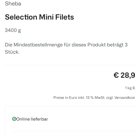
Sheba
Selection Mini Filets
3400 g
Die Mindestbestellmenge für dieses Produkt beträgt 3
Stück.
Preis:
€ 28,
1 kg 8
Preise in Euro inkl. 13 % MwSt. zzgl. Versandkos
Online lieferbar