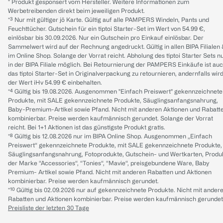
* Produkt gesponsert vom Hersteller. Weitere Informationen zum
Werbetreibenden direkt beim jeweiligen Produkt.
*³ Nur mit gültiger jö Karte. Gültig auf alle PAMPERS Windeln, Pants und
Feuchttücher. Gutschein für ein tiptoi Starter-Set im Wert von 54.99 €,
einlösbar bis 30.09.2026. Nur ein Gutschein pro Einkauf einlösbar. Der
Sammelwert wird auf der Rechnung angedruckt. Gültig in allen BIPA Filialen
im Online Shop. Solange der Vorrat reicht. Abholung des tiptoi Starter Sets n
in der BIPA Filiale möglich. Bei Retournierung der PAMPERS Einkäufe ist au
das tiptoi Starter-Set in Originalverpackung zu retournieren, andernfalls wir
der Wert iHv 54.99 € einbehalten.
*⁴ Gültig bis 19.08.2026. Ausgenommen "Einfach Preiswert" gekennzeichnete
Produkte, mit SALE gekennzeichnete Produkte, Säuglingsanfangsnahrung,
Baby-Premium-Artikel sowie Pfand. Nicht mit anderen Aktionen und Rabatt
kombinierbar. Preise werden kaufmännisch gerundet. Solange der Vorrat
reicht. Bei 1+1 Aktionen ist das günstigste Produkt gratis.
*⁸ Gültig bis 12.08.2026 nur im BIPA Online Shop. Ausgenommen „Einfach
Preiswert“ gekennzeichnete Produkte, mit SALE gekennzeichnete Produkte,
Säuglingsanfangsnahrung, Fotoprodukte, Gutschein- und Wertkarten, Produ
der Marke “Accessories“, “Tonies“, “Mavie“, preisgebundene Ware, Baby
Premium- Artikel sowie Pfand. Nicht mit anderen Rabatten und Aktionen
kombinierbar. Preise werden kaufmännisch gerundet.
*¹⁰ Gültig bis 02.09.2026 nur auf gekennzeichnete Produkte. Nicht mit ander
Rabatten und Aktionen kombinierbar. Preise werden kaufmännisch gerundet
Preisliste der letzten 30 Tage