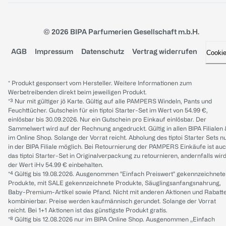
© 2026 BIPA Parfumerien Gesellschaft m.b.H.
AGB
Impressum
Datenschutz
Vertrag widerrufen
Cooki
* Produkt gesponsert vom Hersteller. Weitere Informationen zum
Werbetreibenden direkt beim jeweiligen Produkt.
*³ Nur mit gültiger jö Karte. Gültig auf alle PAMPERS Windeln, Pants und
Feuchttücher. Gutschein für ein tiptoi Starter-Set im Wert von 54.99 €,
einlösbar bis 30.09.2026. Nur ein Gutschein pro Einkauf einlösbar. Der
Sammelwert wird auf der Rechnung angedruckt. Gültig in allen BIPA Filialen
im Online Shop. Solange der Vorrat reicht. Abholung des tiptoi Starter Sets n
in der BIPA Filiale möglich. Bei Retournierung der PAMPERS Einkäufe ist au
das tiptoi Starter-Set in Originalverpackung zu retournieren, andernfalls wir
der Wert iHv 54.99 € einbehalten.
*⁴ Gültig bis 19.08.2026. Ausgenommen "Einfach Preiswert" gekennzeichnete
Produkte, mit SALE gekennzeichnete Produkte, Säuglingsanfangsnahrung,
Baby-Premium-Artikel sowie Pfand. Nicht mit anderen Aktionen und Rabatt
kombinierbar. Preise werden kaufmännisch gerundet. Solange der Vorrat
reicht. Bei 1+1 Aktionen ist das günstigste Produkt gratis.
*⁸ Gültig bis 12.08.2026 nur im BIPA Online Shop. Ausgenommen „Einfach