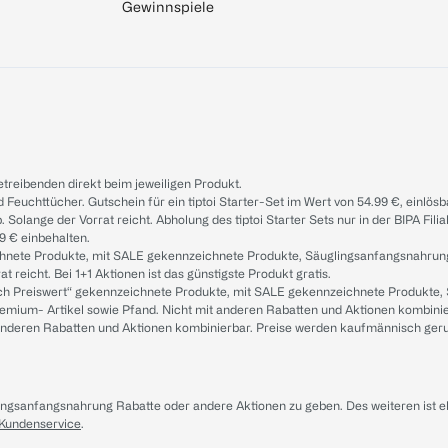
Gewinnspiele
treibenden direkt beim jeweiligen Produkt.
d Feuchttücher. Gutschein für ein tiptoi Starter-Set im Wert von 54.99 €, einlö
. Solange der Vorrat reicht. Abholung des tiptoi Starter Sets nur in der BIPA Fil
9 € einbehalten.
ichnete Produkte, mit SALE gekennzeichnete Produkte, Säuglingsanfangsnahrun
reicht. Bei 1+1 Aktionen ist das günstigste Produkt gratis.
ach Preiswert“ gekennzeichnete Produkte, mit SALE gekennzeichnete Produkte,
remium- Artikel sowie Pfand. Nicht mit anderen Rabatten und Aktionen kombini
t anderen Rabatten und Aktionen kombinierbar. Preise werden kaufmännisch ger
lingsanfangsnahrung Rabatte oder andere Aktionen zu geben. Des weiteren ist 
 Kundenservice
.