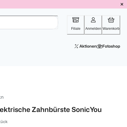
Filiale
Anmelden
Warenkorb
Aktionen
Fotoshop
kn
lektrische Zahnbürste SonicYou
tück