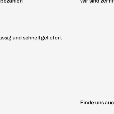
 bezahlen
Wir sind zertif
ässig und schnell geliefert
Finde uns auc