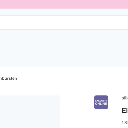
hnbürsten
sil
E
1 S