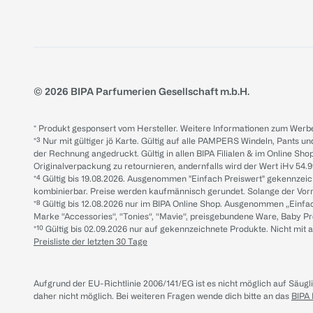
© 2026 BIPA Parfumerien Gesellschaft m.b.H.
* Produkt gesponsert vom Hersteller. Weitere Informationen zum Werbe
*³ Nur mit gültiger jö Karte. Gültig auf alle PAMPERS Windeln, Pants un
der Rechnung angedruckt. Gültig in allen BIPA Filialen & im Online Shop
Originalverpackung zu retournieren, andernfalls wird der Wert iHv 54.9
*⁴ Gültig bis 19.08.2026. Ausgenommen "Einfach Preiswert" gekennze
kombinierbar. Preise werden kaufmännisch gerundet. Solange der Vorrat 
*⁸ Gültig bis 12.08.2026 nur im BIPA Online Shop. Ausgenommen „Einf
Marke “Accessories“, “Tonies“, “Mavie“, preisgebundene Ware, Baby P
*¹⁰ Gültig bis 02.09.2026 nur auf gekennzeichnete Produkte. Nicht mi
Preisliste der letzten 30 Tage
Aufgrund der EU-Richtlinie 2006/141/EG ist es nicht möglich auf Säug
daher nicht möglich.
Bei weiteren Fragen wende dich bitte an das
BIPA