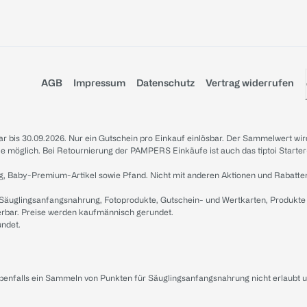
AGB
Impressum
Datenschutz
Vertrag widerrufen
sbar bis 30.09.2026. Nur ein Gutschein pro Einkauf einlösbar. Der Sammelwert wir
iale möglich. Bei Retournierung der PAMPERS Einkäufe ist auch das tiptoi Starter
g, Baby-Premium-Artikel sowie Pfand. Nicht mit anderen Aktionen und Rabatte
 Säuglingsanfangsnahrung, Fotoprodukte, Gutschein- und Wertkarten, Produkte
erbar. Preise werden kaufmännisch gerundet.
undet.
ebenfalls ein Sammeln von Punkten für Säuglingsanfangsnahrung nicht erlaubt 