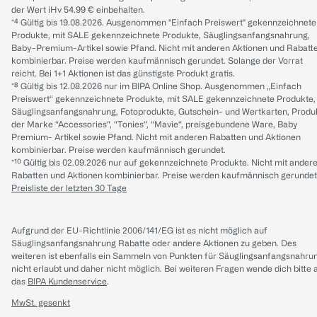
der Wert iHv 54.99 € einbehalten.
*⁴ Gültig bis 19.08.2026. Ausgenommen "Einfach Preiswert" gekennzeichnete
Produkte, mit SALE gekennzeichnete Produkte, Säuglingsanfangsnahrung,
Baby-Premium-Artikel sowie Pfand. Nicht mit anderen Aktionen und Rabatt
kombinierbar. Preise werden kaufmännisch gerundet. Solange der Vorrat
reicht. Bei 1+1 Aktionen ist das günstigste Produkt gratis.
*⁸ Gültig bis 12.08.2026 nur im BIPA Online Shop. Ausgenommen „Einfach
Preiswert“ gekennzeichnete Produkte, mit SALE gekennzeichnete Produkte,
Säuglingsanfangsnahrung, Fotoprodukte, Gutschein- und Wertkarten, Produ
der Marke “Accessories“, “Tonies“, “Mavie“, preisgebundene Ware, Baby
Premium- Artikel sowie Pfand. Nicht mit anderen Rabatten und Aktionen
kombinierbar. Preise werden kaufmännisch gerundet.
*¹⁰ Gültig bis 02.09.2026 nur auf gekennzeichnete Produkte. Nicht mit ander
Rabatten und Aktionen kombinierbar. Preise werden kaufmännisch gerundet
Preisliste der letzten 30 Tage
Aufgrund der EU-Richtlinie 2006/141/EG ist es nicht möglich auf
Säuglingsanfangsnahrung Rabatte oder andere Aktionen zu geben. Des
weiteren ist ebenfalls ein Sammeln von Punkten für Säuglingsanfangsnahru
nicht erlaubt und daher nicht möglich.
Bei weiteren Fragen wende dich bitte 
das
BIPA Kundenservice
.
MwSt. gesenkt