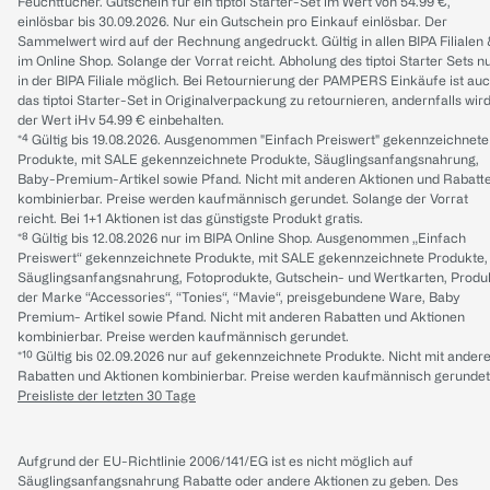
Feuchttücher. Gutschein für ein tiptoi Starter-Set im Wert von 54.99 €,
einlösbar bis 30.09.2026. Nur ein Gutschein pro Einkauf einlösbar. Der
Sammelwert wird auf der Rechnung angedruckt. Gültig in allen BIPA Filialen
im Online Shop. Solange der Vorrat reicht. Abholung des tiptoi Starter Sets n
in der BIPA Filiale möglich. Bei Retournierung der PAMPERS Einkäufe ist au
das tiptoi Starter-Set in Originalverpackung zu retournieren, andernfalls wir
der Wert iHv 54.99 € einbehalten.
*⁴ Gültig bis 19.08.2026. Ausgenommen "Einfach Preiswert" gekennzeichnete
Produkte, mit SALE gekennzeichnete Produkte, Säuglingsanfangsnahrung,
Baby-Premium-Artikel sowie Pfand. Nicht mit anderen Aktionen und Rabatt
kombinierbar. Preise werden kaufmännisch gerundet. Solange der Vorrat
reicht. Bei 1+1 Aktionen ist das günstigste Produkt gratis.
*⁸ Gültig bis 12.08.2026 nur im BIPA Online Shop. Ausgenommen „Einfach
Preiswert“ gekennzeichnete Produkte, mit SALE gekennzeichnete Produkte,
Säuglingsanfangsnahrung, Fotoprodukte, Gutschein- und Wertkarten, Produ
der Marke “Accessories“, “Tonies“, “Mavie“, preisgebundene Ware, Baby
Premium- Artikel sowie Pfand. Nicht mit anderen Rabatten und Aktionen
kombinierbar. Preise werden kaufmännisch gerundet.
*¹⁰ Gültig bis 02.09.2026 nur auf gekennzeichnete Produkte. Nicht mit ander
Rabatten und Aktionen kombinierbar. Preise werden kaufmännisch gerundet
Preisliste der letzten 30 Tage
Aufgrund der EU-Richtlinie 2006/141/EG ist es nicht möglich auf
Säuglingsanfangsnahrung Rabatte oder andere Aktionen zu geben. Des