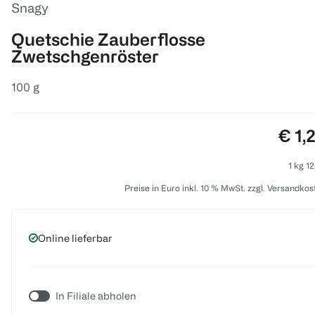
Snagy
Quetschie Zauberflosse
Zwetschgenröster
100 g
Prei
€ 1,
1 kg 12
Preise in Euro inkl. 10 % MwSt. zzgl. Versandkos
Online lieferbar
In Filiale abholen