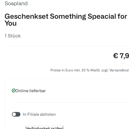
Soapland
Geschenkset Something Speacial for
You
1 Stück
Preis
€ 7,
Preise in Euro inkl. 20 % MwSt. zzgl. Versandkos
Online lieferbar
In Filiale abholen
Verfügbarkeit prüfen