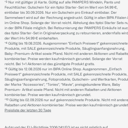
*³ Nur mit gültiger jö Karte. Gültig auf alle PAMPERS Windeln, Pants und
Feuchttücher. Gutschein für ein tiptoi Starter-Set im Wert von 54.99 €,
einlösbar bis 30.09.2026. Nur ein Gutschein pro Einkauf einlösbar. Der
Sammelwert wird auf der Rechnung angedruckt. Gültig in allen BIPA Filialen
im Online Shop. Solange der Vorrat reicht. Abholung des tiptoi Starter Sets n
in der BIPA Filiale möglich. Bei Retournierung der PAMPERS Einkäufe ist au
das tiptoi Starter-Set in Originalverpackung zu retournieren, andernfalls wir
der Wert iHv 54.99 € einbehalten.
*⁴ Gültig bis 19.08.2026. Ausgenommen "Einfach Preiswert" gekennzeichnete
Produkte, mit SALE gekennzeichnete Produkte, Säuglingsanfangsnahrung,
Baby-Premium-Artikel sowie Pfand. Nicht mit anderen Aktionen und Rabatt
kombinierbar. Preise werden kaufmännisch gerundet. Solange der Vorrat
reicht. Bei 1+1 Aktionen ist das günstigste Produkt gratis.
*⁸ Gültig bis 12.08.2026 nur im BIPA Online Shop. Ausgenommen „Einfach
Preiswert“ gekennzeichnete Produkte, mit SALE gekennzeichnete Produkte,
Säuglingsanfangsnahrung, Fotoprodukte, Gutschein- und Wertkarten, Produ
der Marke “Accessories“, “Tonies“, “Mavie“, preisgebundene Ware, Baby
Premium- Artikel sowie Pfand. Nicht mit anderen Rabatten und Aktionen
kombinierbar. Preise werden kaufmännisch gerundet.
*¹⁰ Gültig bis 02.09.2026 nur auf gekennzeichnete Produkte. Nicht mit ander
Rabatten und Aktionen kombinierbar. Preise werden kaufmännisch gerundet
Preisliste der letzten 30 Tage
Aufgrund der EU-Richtlinie 2006/141/EG ist es nicht möglich auf